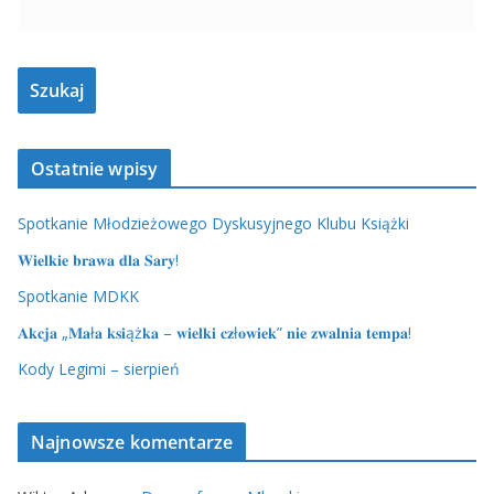
Ostatnie wpisy
Spotkanie Młodzieżowego Dyskusyjnego Klubu Książki
𝐖𝐢𝐞𝐥𝐤𝐢𝐞 𝐛𝐫𝐚𝐰𝐚 𝐝𝐥𝐚 𝐒𝐚𝐫𝐲!
Spotkanie MDKK
𝐀𝐤𝐜𝐣𝐚 „𝐌𝐚ł𝐚 𝐤𝐬𝐢ąż𝐤𝐚 – 𝐰𝐢𝐞𝐥𝐤𝐢 𝐜𝐳ł𝐨𝐰𝐢𝐞𝐤” 𝐧𝐢𝐞 𝐳𝐰𝐚𝐥𝐧𝐢𝐚 𝐭𝐞𝐦𝐩𝐚!
Kody Legimi – sierpień
Najnowsze komentarze