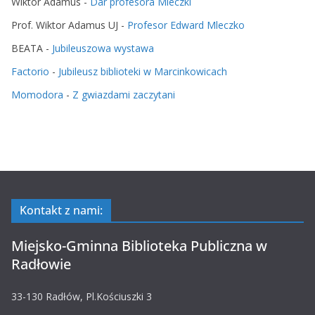
Wiktor Adamus
-
Dar profesora Mleczki
Prof. Wiktor Adamus UJ
-
Profesor Edward Mleczko
BEATA
-
Jubileuszowa wystawa
Factorio
-
Jubileusz biblioteki w Marcinkowicach
Momodora
-
Z gwiazdami zaczytani
Kontakt z nami:
Miejsko-Gminna Biblioteka Publiczna w
Radłowie
33-130 Radłów, Pl.Kościuszki 3