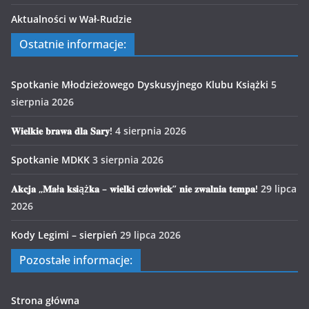
Aktualności w Wał-Rudzie
Ostatnie informacje:
Spotkanie Młodzieżowego Dyskusyjnego Klubu Książki
5
sierpnia 2026
𝐖𝐢𝐞𝐥𝐤𝐢𝐞 𝐛𝐫𝐚𝐰𝐚 𝐝𝐥𝐚 𝐒𝐚𝐫𝐲!
4 sierpnia 2026
Spotkanie MDKK
3 sierpnia 2026
𝐀𝐤𝐜𝐣𝐚 „𝐌𝐚ł𝐚 𝐤𝐬𝐢ąż𝐤𝐚 – 𝐰𝐢𝐞𝐥𝐤𝐢 𝐜𝐳ł𝐨𝐰𝐢𝐞𝐤” 𝐧𝐢𝐞 𝐳𝐰𝐚𝐥𝐧𝐢𝐚 𝐭𝐞𝐦𝐩𝐚!
29 lipca
2026
Kody Legimi – sierpień
29 lipca 2026
Pozostałe informacje:
Strona główna