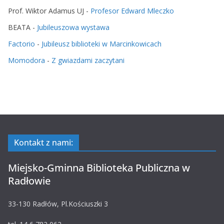
Prof. Wiktor Adamus UJ
-
Profesor Edward Mleczko
BEATA
-
Jubileuszowa wystawa
Factorio
-
Jubileusz biblioteki w Marcinkowicach
Momodora
-
Z gwiazdami zaczytani
Kontakt z nami:
Miejsko-Gminna Biblioteka Publiczna w
Radłowie
33-130 Radłów, Pl.Kościuszki 3