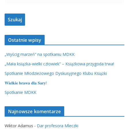
Ostatnie wpisy
„Wyścig marzeń” na spotkaniu MDKK
„Mała książka-wielki człowiek” – Książkowa przygoda trwa!
Spotkanie Młodzieżowego Dyskusyjnego Klubu Książki
𝐖𝐢𝐞𝐥𝐤𝐢𝐞 𝐛𝐫𝐚𝐰𝐚 𝐝𝐥𝐚 𝐒𝐚𝐫𝐲!
Spotkanie MDKK
Najnowsze komentarze
Wiktor Adamus
-
Dar profesora Mleczki