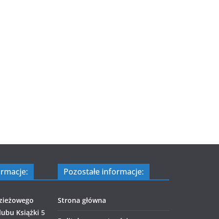
ormacje:
Pozostałe informacje:
zieżowego
Strona główna
ubu Książki
5