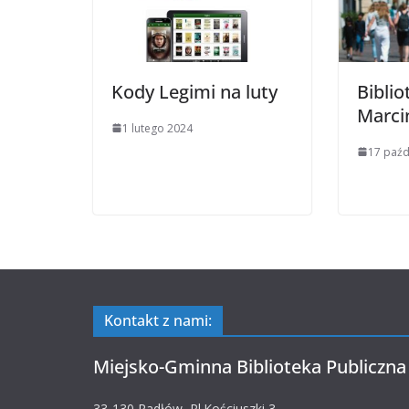
Kody Legimi na luty
Biblio
Marci
1 lutego 2024
17 paźd
Kontakt z nami:
Miejsko-Gminna Biblioteka Publiczna
33-130 Radłów, Pl.Kościuszki 3