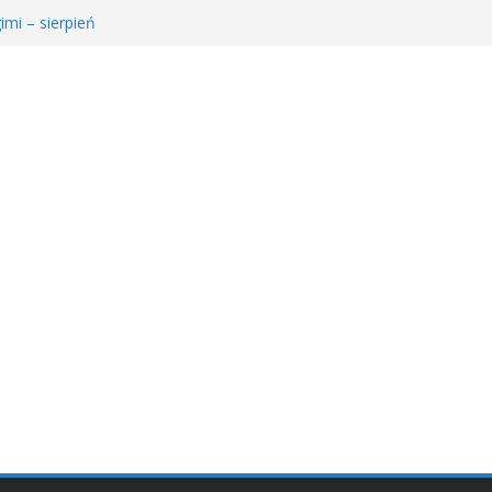
imi – sierpień
e Młodzieżowego Dyskusyjnego Klubu Książki
𝐫𝐚𝐰𝐚 𝐝𝐥𝐚 𝐒𝐚𝐫𝐲!
ie MDKK
ł𝐚 𝐤𝐬𝐢ąż𝐤𝐚 – 𝐰𝐢𝐞𝐥𝐤𝐢 𝐜𝐳ł𝐨𝐰𝐢𝐞𝐤” 𝐧𝐢𝐞 𝐳𝐰𝐚𝐥𝐧𝐢𝐚 𝐭𝐞𝐦𝐩𝐚!