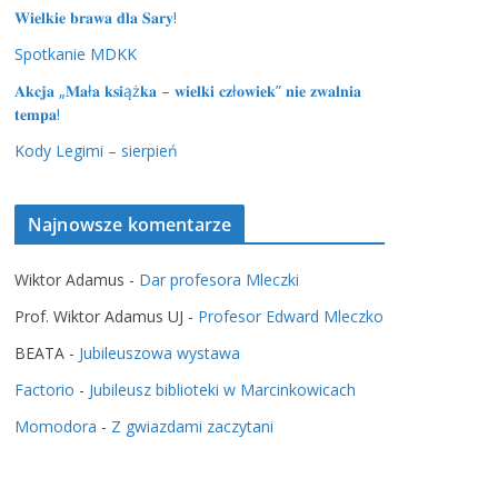
𝐖𝐢𝐞𝐥𝐤𝐢𝐞 𝐛𝐫𝐚𝐰𝐚 𝐝𝐥𝐚 𝐒𝐚𝐫𝐲!
Spotkanie MDKK
𝐀𝐤𝐜𝐣𝐚 „𝐌𝐚ł𝐚 𝐤𝐬𝐢ąż𝐤𝐚 – 𝐰𝐢𝐞𝐥𝐤𝐢 𝐜𝐳ł𝐨𝐰𝐢𝐞𝐤” 𝐧𝐢𝐞 𝐳𝐰𝐚𝐥𝐧𝐢𝐚
𝐭𝐞𝐦𝐩𝐚!
Kody Legimi – sierpień
Najnowsze komentarze
Wiktor Adamus
-
Dar profesora Mleczki
Prof. Wiktor Adamus UJ
-
Profesor Edward Mleczko
BEATA
-
Jubileuszowa wystawa
Factorio
-
Jubileusz biblioteki w Marcinkowicach
Momodora
-
Z gwiazdami zaczytani