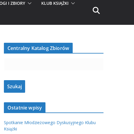
OGI I ZBIORY
KLUB KSIĄŻKI
Centralny Katalog Zbiorów
Ostatnie wpisy
Spotkanie Młodzieżowego Dyskusyjnego Klubu
Książki