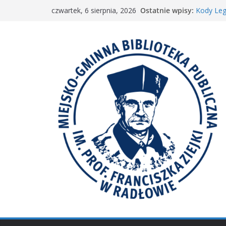
Przejdź
Ostatnie wpisy:
Kody Leg
czwartek, 6 sierpnia, 2026
do
Spotkani
𝐖𝐢𝐞𝐥𝐤𝐢𝐞 𝐛
treści
Spotkan
𝐀𝐤𝐜𝐣𝐚 „𝐌𝐚