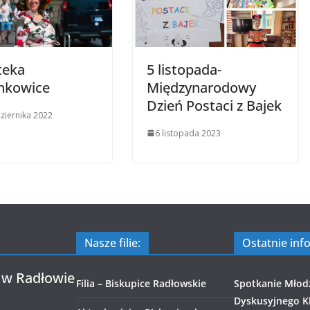
teka
5 listopada-
nkowice
Międzynarodowy
Dzień Postaci z Bajek
ziernika 2022
6 listopada 2023
Nasze filie:
Ostatnie inf
 w Radłowie
Filia – Biskupice Radłowskie
Spotkanie Młod
Dyskusyjnego Kl