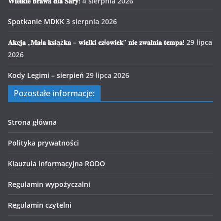
𝐖𝐢𝐞𝐥𝐤𝐢𝐞 𝐛𝐫𝐚𝐰𝐚 𝐝𝐥𝐚 𝐒𝐚𝐫𝐲!
4 sierpnia 2026
Spotkanie MDKK
3 sierpnia 2026
𝐀𝐤𝐜𝐣𝐚 „𝐌𝐚ł𝐚 𝐤𝐬𝐢ąż𝐤𝐚 – 𝐰𝐢𝐞𝐥𝐤𝐢 𝐜𝐳ł𝐨𝐰𝐢𝐞𝐤” 𝐧𝐢𝐞 𝐳𝐰𝐚𝐥𝐧𝐢𝐚 𝐭𝐞𝐦𝐩𝐚!
29 lipca
2026
Kody Legimi – sierpień
29 lipca 2026
Pozostałe informacje:
Strona główna
Polityka prywatności
Klauzula informacyjna RODO
Regulamin wypożyczalni
Regulamin czytelni