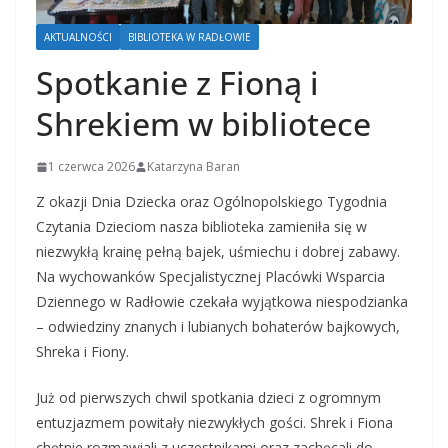
AKTUALNOŚCI
BIBLIOTEKA W RADŁOWIE
Spotkanie z Fioną i
Shrekiem w bibliotece
1 czerwca 2026
Katarzyna Baran
Z okazji Dnia Dziecka oraz Ogólnopolskiego Tygodnia
Czytania Dzieciom nasza biblioteka zamieniła się w
niezwykłą krainę pełną bajek, uśmiechu i dobrej zabawy.
Na wychowanków Specjalistycznej Placówki Wsparcia
Dziennego w Radłowie czekała wyjątkowa niespodzianka
– odwiedziny znanych i lubianych bohaterów bajkowych,
Shreka i Fiony.
Już od pierwszych chwil spotkania dzieci z ogromnym
entuzjazmem powitały niezwykłych gości. Shrek i Fiona
chętnie rozmawiali z uczestnikami oraz zachęcali do