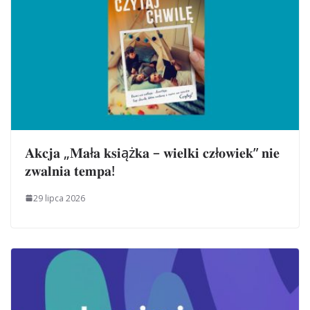
𝐀𝐤𝐜𝐣𝐚 „𝐌𝐚ł𝐚 𝐤𝐬𝐢ąż𝐤𝐚 – 𝐰𝐢𝐞𝐥𝐤𝐢 𝐜𝐳ł𝐨𝐰𝐢𝐞𝐤” 𝐧𝐢𝐞
𝐳𝐰𝐚𝐥𝐧𝐢𝐚 𝐭𝐞𝐦𝐩𝐚!
29 lipca 2026