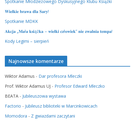
Spotkanie Młodzieżowego Dyskusyjnego Klubu Książki
𝐖𝐢𝐞𝐥𝐤𝐢𝐞 𝐛𝐫𝐚𝐰𝐚 𝐝𝐥𝐚 𝐒𝐚𝐫𝐲!
Spotkanie MDKK
𝐀𝐤𝐜𝐣𝐚 „𝐌𝐚ł𝐚 𝐤𝐬𝐢ąż𝐤𝐚 – 𝐰𝐢𝐞𝐥𝐤𝐢 𝐜𝐳ł𝐨𝐰𝐢𝐞𝐤” 𝐧𝐢𝐞 𝐳𝐰𝐚𝐥𝐧𝐢𝐚 𝐭𝐞𝐦𝐩𝐚!
Kody Legimi – sierpień
Najnowsze komentarze
Wiktor Adamus
-
Dar profesora Mleczki
Prof. Wiktor Adamus UJ
-
Profesor Edward Mleczko
BEATA
-
Jubileuszowa wystawa
Factorio
-
Jubileusz biblioteki w Marcinkowicach
Momodora
-
Z gwiazdami zaczytani