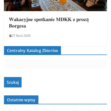
𝐖𝐚𝐤𝐚𝐜𝐲𝐣𝐧𝐞 𝐬𝐩𝐨𝐭𝐤𝐚𝐧𝐢𝐞 𝐌𝐃𝐊𝐊 𝐳 𝐩𝐫𝐨𝐳ą
𝐁𝐨𝐫𝐠𝐞𝐬𝐚
27 lipca 2026
Centralny Katalog Zbiorów
Ostatnie wpisy