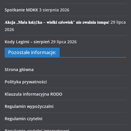
Spotkanie MDKK
3 sierpnia 2026
𝐀𝐤𝐜𝐣𝐚 „𝐌𝐚ł𝐚 𝐤𝐬𝐢ąż𝐤𝐚 – 𝐰𝐢𝐞𝐥𝐤𝐢 𝐜𝐳ł𝐨𝐰𝐢𝐞𝐤” 𝐧𝐢𝐞 𝐳𝐰𝐚𝐥𝐧𝐢𝐚 𝐭𝐞𝐦𝐩𝐚!
29 lipca
2026
Kody Legimi – sierpień
29 lipca 2026
Pozostałe informacje:
Strona główna
Polityka prywatności
Klauzula informacyjna RODO
Regulamin wypożyczalni
Regulamin czytelni
Regulamin czytelni internetowej