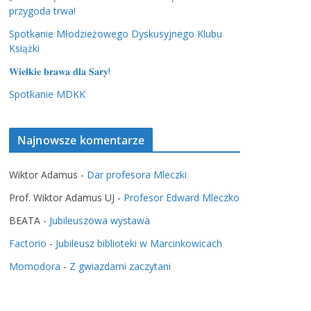
przygoda trwa!
Spotkanie Młodzieżowego Dyskusyjnego Klubu
Książki
𝐖𝐢𝐞𝐥𝐤𝐢𝐞 𝐛𝐫𝐚𝐰𝐚 𝐝𝐥𝐚 𝐒𝐚𝐫𝐲!
Spotkanie MDKK
Najnowsze komentarze
Wiktor Adamus
-
Dar profesora Mleczki
Prof. Wiktor Adamus UJ
-
Profesor Edward Mleczko
BEATA
-
Jubileuszowa wystawa
Factorio
-
Jubileusz biblioteki w Marcinkowicach
Momodora
-
Z gwiazdami zaczytani