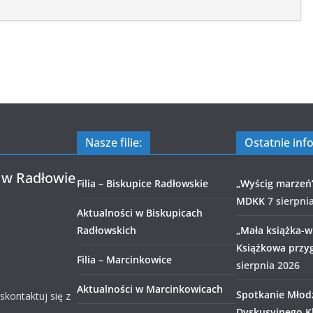
Nasze filie:
Ostatnie inf
 w Radłowie
Filia – Biskupice Radłowskie
„Wyścig marzeń
MDKK
7 sierpni
Aktualności w Biskupicach
Radłowskich
„Mała książka-wi
Książkowa przy
Filia – Marcinkowice
sierpnia 2026
Aktualności w Marcinkowicach
Spotkanie Młod
 skontaktuj się z
Dyskusyjnego Kl