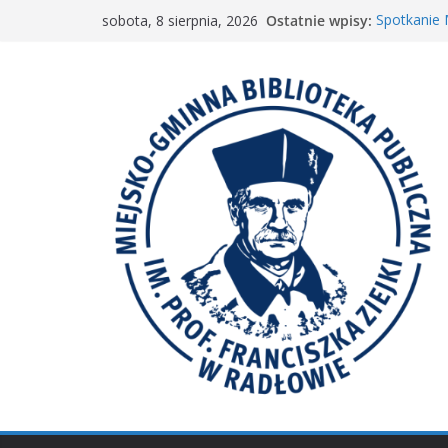
Przejdź
Ostatnie wpisy:
Spotkanie
sobota, 8 sierpnia, 2026
do
„Wyścig m
„Mała ksią
treści
Spotkanie 
𝐖𝐢𝐞𝐥𝐤𝐢𝐞 𝐛𝐫