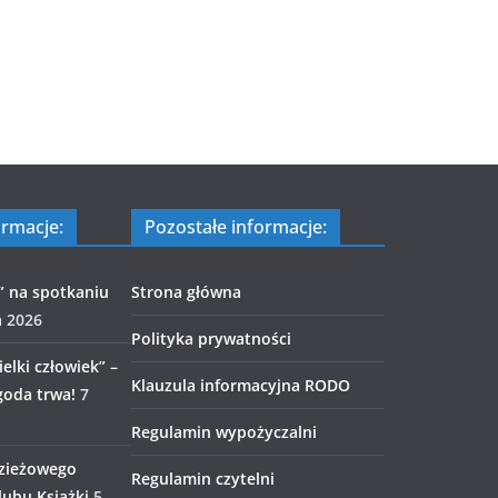
ormacje:
Pozostałe informacje:
” na spotkaniu
Strona główna
a 2026
Polityka prywatności
elki człowiek” –
Klauzula informacyjna RODO
goda trwa!
7
Regulamin wypożyczalni
zieżowego
Regulamin czytelni
ubu Książki
5