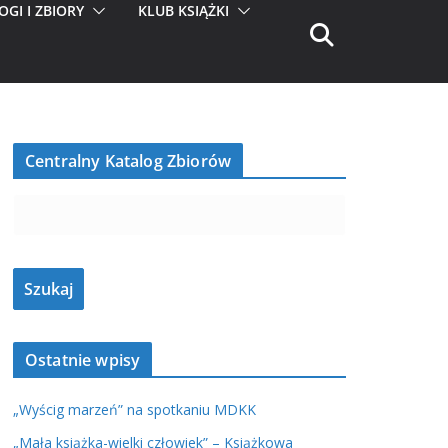
OGI I ZBIORY
KLUB KSIĄŻKI
Centralny Katalog Zbiorów
Ostatnie wpisy
„Wyścig marzeń” na spotkaniu MDKK
„Mała książka-wielki człowiek” – Książkowa