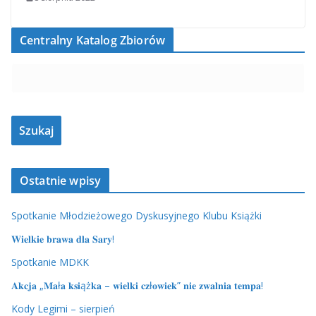
Centralny Katalog Zbiorów
Ostatnie wpisy
Spotkanie Młodzieżowego Dyskusyjnego Klubu Książki
𝐖𝐢𝐞𝐥𝐤𝐢𝐞 𝐛𝐫𝐚𝐰𝐚 𝐝𝐥𝐚 𝐒𝐚𝐫𝐲!
Spotkanie MDKK
𝐀𝐤𝐜𝐣𝐚 „𝐌𝐚ł𝐚 𝐤𝐬𝐢ąż𝐤𝐚 – 𝐰𝐢𝐞𝐥𝐤𝐢 𝐜𝐳ł𝐨𝐰𝐢𝐞𝐤” 𝐧𝐢𝐞 𝐳𝐰𝐚𝐥𝐧𝐢𝐚 𝐭𝐞𝐦𝐩𝐚!
Kody Legimi – sierpień