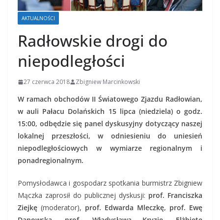
AKTUALNOŚCI
Radłowskie drogi do
niepodległości
27 czerwca 2018
Zbigniew Marcinkowski
W ramach obchodów II Światowego Zjazdu Radłowian,
w auli Pałacu Dolańskich 15 lipca (niedziela) o godz.
15:00, odbędzie się panel dyskusyjny dotyczący naszej
lokalnej przeszłości, w odniesieniu do uniesień
niepodległościowych w wymiarze regionalnym i
ponadregionalnym.
Pomysłodawca i gospodarz spotkania burmistrz Zbigniew
Mączka zaprosił do publicznej dyskusji:
prof. Franciszka
Ziejkę
(moderator),
prof. Edwarda Mleczkę, prof. Ewę
Danowską, prof. Władysława Kryzię, Elżbietę