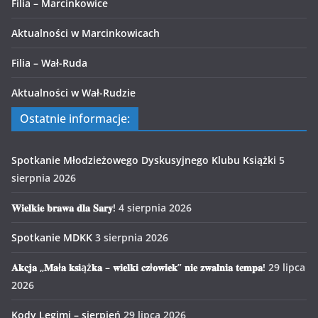
Filia – Marcinkowice
Aktualności w Marcinkowicach
Filia – Wał-Ruda
Aktualności w Wał-Rudzie
Ostatnie informacje:
Spotkanie Młodzieżowego Dyskusyjnego Klubu Książki
5
sierpnia 2026
𝐖𝐢𝐞𝐥𝐤𝐢𝐞 𝐛𝐫𝐚𝐰𝐚 𝐝𝐥𝐚 𝐒𝐚𝐫𝐲!
4 sierpnia 2026
Spotkanie MDKK
3 sierpnia 2026
𝐀𝐤𝐜𝐣𝐚 „𝐌𝐚ł𝐚 𝐤𝐬𝐢ąż𝐤𝐚 – 𝐰𝐢𝐞𝐥𝐤𝐢 𝐜𝐳ł𝐨𝐰𝐢𝐞𝐤” 𝐧𝐢𝐞 𝐳𝐰𝐚𝐥𝐧𝐢𝐚 𝐭𝐞𝐦𝐩𝐚!
29 lipca
2026
Kody Legimi – sierpień
29 lipca 2026