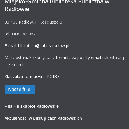
Miejsko-Gminna Biblioteka Publiczna w
Radłowie
33-130 Radłów, Pl.Kościuszki 3
tel. 14 6 782 062
E-mail:
biblioteka@kulturaradlow.pl
Masz pytania? Skorzystaj z
formularza poczty email
i skontaktuj
się z nami.
Klauzula informacyjna RODO
Nasze filie:
Filia – Biskupice Radłowskie
Aktualności w Biskupicach Radłowskich