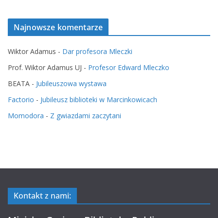
Najnowsze komentarze
Wiktor Adamus
-
Dar profesora Mleczki
Prof. Wiktor Adamus UJ
-
Profesor Edward Mleczko
BEATA
-
Jubileuszowa wystawa
Factorio
-
Jubileusz biblioteki w Marcinkowicach
Momodora
-
Z gwiazdami zaczytani
Kontakt z nami: