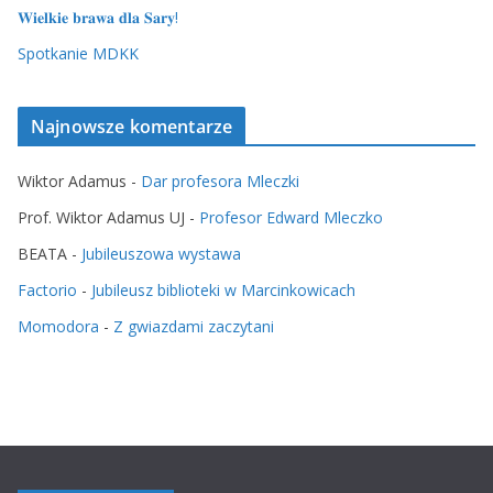
𝐖𝐢𝐞𝐥𝐤𝐢𝐞 𝐛𝐫𝐚𝐰𝐚 𝐝𝐥𝐚 𝐒𝐚𝐫𝐲!
Spotkanie MDKK
Najnowsze komentarze
Wiktor Adamus
-
Dar profesora Mleczki
Prof. Wiktor Adamus UJ
-
Profesor Edward Mleczko
BEATA
-
Jubileuszowa wystawa
Factorio
-
Jubileusz biblioteki w Marcinkowicach
Momodora
-
Z gwiazdami zaczytani