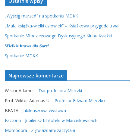
Ostatnie wpisy
„Wyścig marzeń” na spotkaniu MDKK
„Mała książka-wielki człowiek” – Książkowa przygoda trwa!
Spotkanie Młodzieżowego Dyskusyjnego Klubu Książki
𝐖𝐢𝐞𝐥𝐤𝐢𝐞 𝐛𝐫𝐚𝐰𝐚 𝐝𝐥𝐚 𝐒𝐚𝐫𝐲!
Spotkanie MDKK
Najnowsze komentarze
Wiktor Adamus
-
Dar profesora Mleczki
Prof. Wiktor Adamus UJ
-
Profesor Edward Mleczko
BEATA
-
Jubileuszowa wystawa
Factorio
-
Jubileusz biblioteki w Marcinkowicach
Momodora
-
Z gwiazdami zaczytani