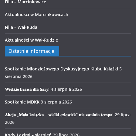
Filia – Marcinkowice
Aktualności w Marcinkowicach
Filia – Wał-Ruda
Aktualności w Wał-Rudzie
Ostatnie informacje:
Spotkanie Młodzieżowego Dyskusyjnego Klubu Książki
5
sierpnia 2026
𝐖𝐢𝐞𝐥𝐤𝐢𝐞 𝐛𝐫𝐚𝐰𝐚 𝐝𝐥𝐚 𝐒𝐚𝐫𝐲!
4 sierpnia 2026
Spotkanie MDKK
3 sierpnia 2026
𝐀𝐤𝐜𝐣𝐚 „𝐌𝐚ł𝐚 𝐤𝐬𝐢ąż𝐤𝐚 – 𝐰𝐢𝐞𝐥𝐤𝐢 𝐜𝐳ł𝐨𝐰𝐢𝐞𝐤” 𝐧𝐢𝐞 𝐳𝐰𝐚𝐥𝐧𝐢𝐚 𝐭𝐞𝐦𝐩𝐚!
29 lipca
2026
Kody Legimi – sierpień
29 lipca 2026