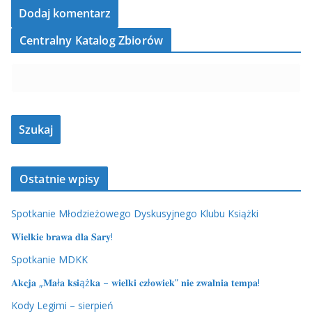
Centralny Katalog Zbiorów
Ostatnie wpisy
Spotkanie Młodzieżowego Dyskusyjnego Klubu Książki
𝐖𝐢𝐞𝐥𝐤𝐢𝐞 𝐛𝐫𝐚𝐰𝐚 𝐝𝐥𝐚 𝐒𝐚𝐫𝐲!
Spotkanie MDKK
𝐀𝐤𝐜𝐣𝐚 „𝐌𝐚ł𝐚 𝐤𝐬𝐢ąż𝐤𝐚 – 𝐰𝐢𝐞𝐥𝐤𝐢 𝐜𝐳ł𝐨𝐰𝐢𝐞𝐤” 𝐧𝐢𝐞 𝐳𝐰𝐚𝐥𝐧𝐢𝐚 𝐭𝐞𝐦𝐩𝐚!
Kody Legimi – sierpień