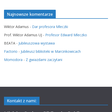
Najnowsze komentarze
Wiktor Adamus
-
Dar profesora Mleczki
Prof. Wiktor Adamus UJ
-
Profesor Edward Mleczko
BEATA
-
Jubileuszowa wystawa
Factorio
-
Jubileusz biblioteki w Marcinkowicach
Momodora
-
Z gwiazdami zaczytani
Kontakt z nami: