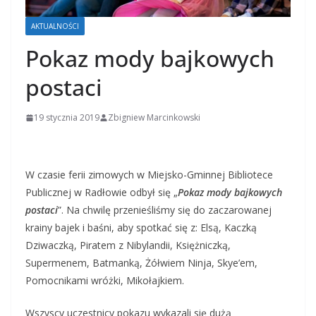
AKTUALNOŚCI
Pokaz mody bajkowych
postaci
19 stycznia 2019
Zbigniew Marcinkowski
W czasie ferii zimowych w Miejsko-Gminnej Bibliotece
Publicznej w Radłowie odbył się „
Pokaz mody bajkowych
postaci
”. Na chwilę przenieśliśmy się do zaczarowanej
krainy bajek i baśni, aby spotkać się z: Elsą, Kaczką
Dziwaczką, Piratem z Nibylandii, Księżniczką,
Supermenem, Batmanką, Żółwiem Ninja, Skye’em,
Pomocnikami wróżki, Mikołajkiem.
Wszyscy uczestnicy pokazu wykazali się dużą