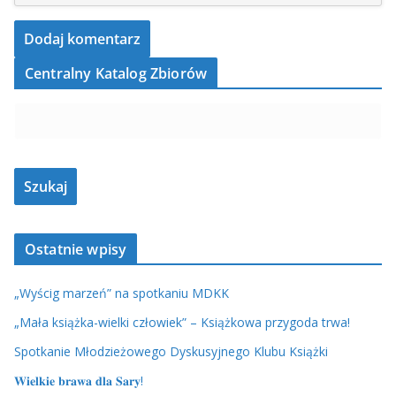
Centralny Katalog Zbiorów
Ostatnie wpisy
„Wyścig marzeń” na spotkaniu MDKK
„Mała książka-wielki człowiek” – Książkowa przygoda trwa!
Spotkanie Młodzieżowego Dyskusyjnego Klubu Książki
𝐖𝐢𝐞𝐥𝐤𝐢𝐞 𝐛𝐫𝐚𝐰𝐚 𝐝𝐥𝐚 𝐒𝐚𝐫𝐲!