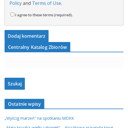
Policy
and
Terms of Use
.
I agree to these terms (required).
Centralny Katalog Zbiorów
Ostatnie wpisy
„Wyścig marzeń” na spotkaniu MDKK
„Mała książka-wielki człowiek” – Książkowa przygoda trwa!