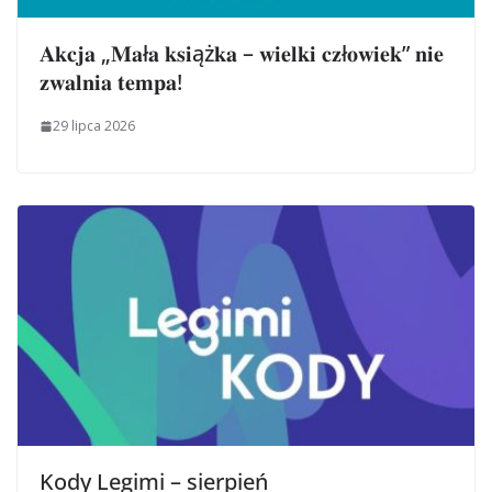
𝐀𝐤𝐜𝐣𝐚 „𝐌𝐚ł𝐚 𝐤𝐬𝐢ąż𝐤𝐚 – 𝐰𝐢𝐞𝐥𝐤𝐢 𝐜𝐳ł𝐨𝐰𝐢𝐞𝐤” 𝐧𝐢𝐞
𝐳𝐰𝐚𝐥𝐧𝐢𝐚 𝐭𝐞𝐦𝐩𝐚!
29 lipca 2026
Kody Legimi – sierpień