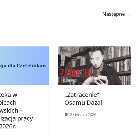
Następne →
teka w
„Zatracenie” –
picach
Osamu Dazai
wskich –
12 stycznia 2026
izacja pracy
2026r.