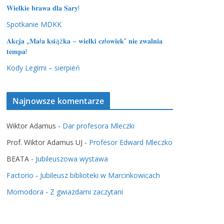
𝐖𝐢𝐞𝐥𝐤𝐢𝐞 𝐛𝐫𝐚𝐰𝐚 𝐝𝐥𝐚 𝐒𝐚𝐫𝐲!
Spotkanie MDKK
𝐀𝐤𝐜𝐣𝐚 „𝐌𝐚ł𝐚 𝐤𝐬𝐢ąż𝐤𝐚 – 𝐰𝐢𝐞𝐥𝐤𝐢 𝐜𝐳ł𝐨𝐰𝐢𝐞𝐤” 𝐧𝐢𝐞 𝐳𝐰𝐚𝐥𝐧𝐢𝐚
𝐭𝐞𝐦𝐩𝐚!
Kody Legimi – sierpień
Najnowsze komentarze
Wiktor Adamus
-
Dar profesora Mleczki
Prof. Wiktor Adamus UJ
-
Profesor Edward Mleczko
BEATA
-
Jubileuszowa wystawa
Factorio
-
Jubileusz biblioteki w Marcinkowicach
Momodora
-
Z gwiazdami zaczytani