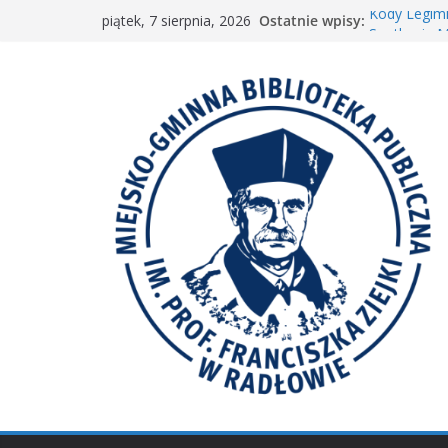
Przejdź
Ostatnie wpisy:
Kody Legimi
piątek, 7 sierpnia, 2026
do
Spotkanie M
𝐖𝐢𝐞𝐥𝐤𝐢𝐞 𝐛𝐫𝐚
treści
Spotkanie 
𝐀𝐤𝐜𝐣𝐚 „𝐌𝐚ł𝐚 