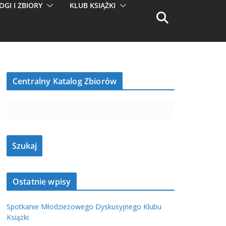
OGI I ZBIORY
KLUB KSIĄŻKI
Centralny Katalog Zbiorów
Ostatnie wpisy
Spotkanie Młodzieżowego Dyskusyjnego Klubu
Książki