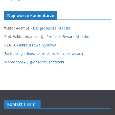
Najnowsze komentarze
Wiktor Adamus
-
Dar profesora Mleczki
Prof. Wiktor Adamus UJ
-
Profesor Edward Mleczko
BEATA
-
Jubileuszowa wystawa
Factorio
-
Jubileusz biblioteki w Marcinkowicach
Momodora
-
Z gwiazdami zaczytani
Kontakt z nami: