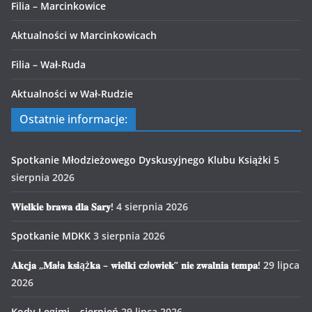
Filia – Marcinkowice
Aktualności w Marcinkowicach
Filia – Wał-Ruda
Aktualności w Wał-Rudzie
Ostatnie informacje:
Spotkanie Młodzieżowego Dyskusyjnego Klubu Książki
5
sierpnia 2026
𝐖𝐢𝐞𝐥𝐤𝐢𝐞 𝐛𝐫𝐚𝐰𝐚 𝐝𝐥𝐚 𝐒𝐚𝐫𝐲!
4 sierpnia 2026
Spotkanie MDKK
3 sierpnia 2026
𝐀𝐤𝐜𝐣𝐚 „𝐌𝐚ł𝐚 𝐤𝐬𝐢ąż𝐤𝐚 – 𝐰𝐢𝐞𝐥𝐤𝐢 𝐜𝐳ł𝐨𝐰𝐢𝐞𝐤” 𝐧𝐢𝐞 𝐳𝐰𝐚𝐥𝐧𝐢𝐚 𝐭𝐞𝐦𝐩𝐚!
29 lipca
2026
Kody Legimi – sierpień
29 lipca 2026