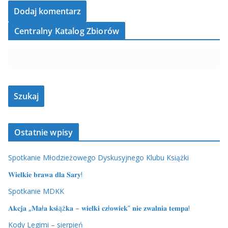
Centralny Katalog Zbiorów
Ostatnie wpisy
Spotkanie Młodzieżowego Dyskusyjnego Klubu Książki
𝐖𝐢𝐞𝐥𝐤𝐢𝐞 𝐛𝐫𝐚𝐰𝐚 𝐝𝐥𝐚 𝐒𝐚𝐫𝐲!
Spotkanie MDKK
𝐀𝐤𝐜𝐣𝐚 „𝐌𝐚ł𝐚 𝐤𝐬𝐢ąż𝐤𝐚 – 𝐰𝐢𝐞𝐥𝐤𝐢 𝐜𝐳ł𝐨𝐰𝐢𝐞𝐤” 𝐧𝐢𝐞 𝐳𝐰𝐚𝐥𝐧𝐢𝐚 𝐭𝐞𝐦𝐩𝐚!
Kody Legimi – sierpień