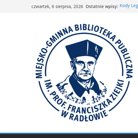
Przejdź
Ostatnie wpisy:
Kody Leg
czwartek, 6 sierpnia, 2026
do
Spotkani
𝐖𝐢𝐞𝐥𝐤𝐢𝐞 𝐛
treści
Spotkan
𝐀𝐤𝐜𝐣𝐚 „𝐌𝐚