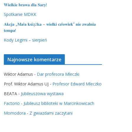
𝐖𝐢𝐞𝐥𝐤𝐢𝐞 𝐛𝐫𝐚𝐰𝐚 𝐝𝐥𝐚 𝐒𝐚𝐫𝐲!
Spotkanie MDKK
𝐀𝐤𝐜𝐣𝐚 „𝐌𝐚ł𝐚 𝐤𝐬𝐢ąż𝐤𝐚 – 𝐰𝐢𝐞𝐥𝐤𝐢 𝐜𝐳ł𝐨𝐰𝐢𝐞𝐤” 𝐧𝐢𝐞 𝐳𝐰𝐚𝐥𝐧𝐢𝐚
𝐭𝐞𝐦𝐩𝐚!
Kody Legimi – sierpień
Najnowsze komentarze
Wiktor Adamus
-
Dar profesora Mleczki
Prof. Wiktor Adamus UJ
-
Profesor Edward Mleczko
BEATA
-
Jubileuszowa wystawa
Factorio
-
Jubileusz biblioteki w Marcinkowicach
Momodora
-
Z gwiazdami zaczytani