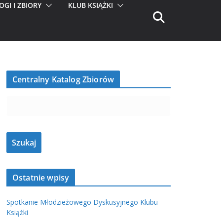
OGI I ZBIORY
KLUB KSIĄŻKI
Centralny Katalog Zbiorów
Ostatnie wpisy
Spotkanie Młodzieżowego Dyskusyjnego Klubu
Książki