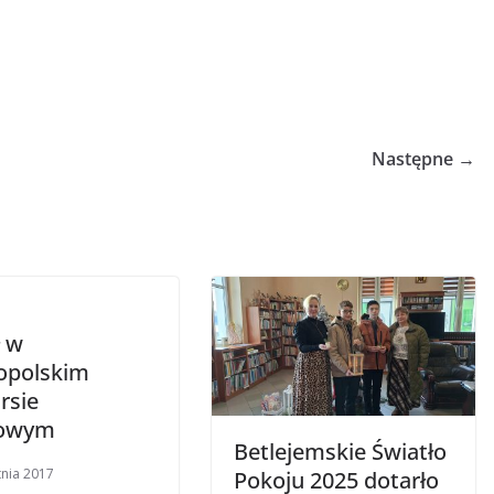
Następne →
ł w
opolskim
rsie
towym
Betlejemskie Światło
tnia 2017
Pokoju 2025 dotarło