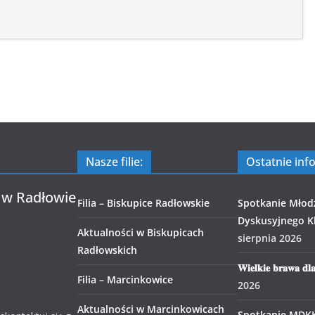
Nasze filie:
Ostatnie inf
 w Radłowie
Filia – Biskupice Radłowskie
Spotkanie Młod
Dyskusyjnego Kl
Aktualności w Biskupicach
sierpnia 2026
Radłowskich
𝐖𝐢𝐞𝐥𝐤𝐢𝐞 𝐛𝐫𝐚𝐰𝐚 𝐝𝐥
Filia – Marcinkowice
2026
Aktualności w Marcinkowicach
Spotkanie MDK