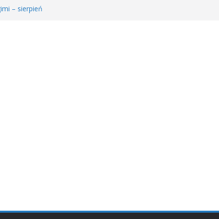
imi – sierpień
e Młodzieżowego Dyskusyjnego Klubu Książki
𝐫𝐚𝐰𝐚 𝐝𝐥𝐚 𝐒𝐚𝐫𝐲!
ie MDKK
ł𝐚 𝐤𝐬𝐢ąż𝐤𝐚 – 𝐰𝐢𝐞𝐥𝐤𝐢 𝐜𝐳ł𝐨𝐰𝐢𝐞𝐤” 𝐧𝐢𝐞 𝐳𝐰𝐚𝐥𝐧𝐢𝐚 𝐭𝐞𝐦𝐩𝐚!