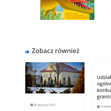
Zobacz również
Udzia
ogóln
konku
gran
28 stycznia 2017
24 kwie