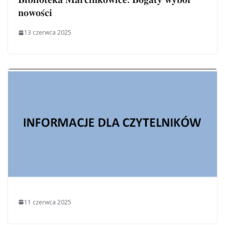
𝐧𝐨𝐰𝐨𝐬́𝐜𝐢
13 czerwca 2025
11 czerwca 2025