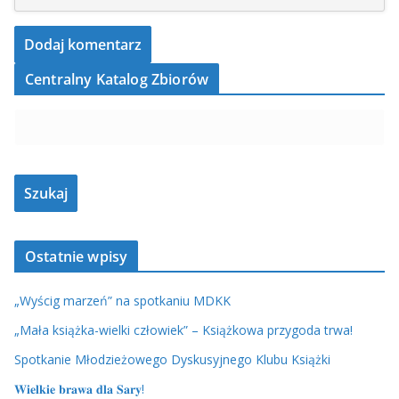
Centralny Katalog Zbiorów
Ostatnie wpisy
„Wyścig marzeń” na spotkaniu MDKK
„Mała książka-wielki człowiek” – Książkowa przygoda trwa!
Spotkanie Młodzieżowego Dyskusyjnego Klubu Książki
𝐖𝐢𝐞𝐥𝐤𝐢𝐞 𝐛𝐫𝐚𝐰𝐚 𝐝𝐥𝐚 𝐒𝐚𝐫𝐲!