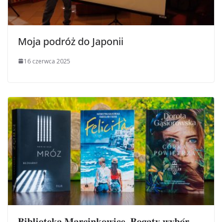
Moja podróż do Japonii
16 czerwca 2025
𝐁𝐢𝐛𝐥𝐢𝐨𝐭𝐞𝐤𝐚 𝐌𝐚𝐫𝐜𝐢𝐧𝐤𝐨𝐰𝐢𝐜𝐞. 𝐁𝐨𝐠𝐚𝐭𝐲 𝐰𝐲𝐛𝐨́𝐫