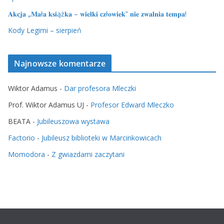
𝐀𝐤𝐜𝐣𝐚 „𝐌𝐚ł𝐚 𝐤𝐬𝐢ąż𝐤𝐚 – 𝐰𝐢𝐞𝐥𝐤𝐢 𝐜𝐳ł𝐨𝐰𝐢𝐞𝐤” 𝐧𝐢𝐞 𝐳𝐰𝐚𝐥𝐧𝐢𝐚 𝐭𝐞𝐦𝐩𝐚!
Kody Legimi – sierpień
Najnowsze komentarze
Wiktor Adamus
-
Dar profesora Mleczki
Prof. Wiktor Adamus UJ
-
Profesor Edward Mleczko
BEATA
-
Jubileuszowa wystawa
Factorio
-
Jubileusz biblioteki w Marcinkowicach
Momodora
-
Z gwiazdami zaczytani