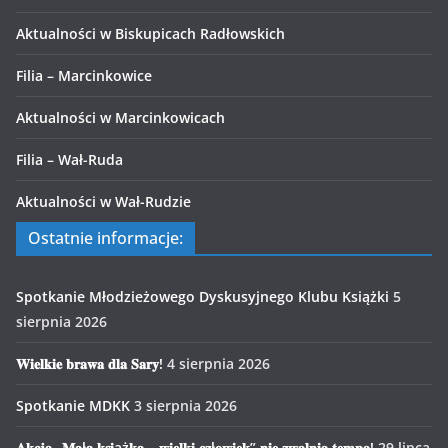
Aktualności w Biskupicach Radłowskich
Filia – Marcinkowice
Aktualności w Marcinkowicach
Filia – Wał-Ruda
Aktualności w Wał-Rudzie
Ostatnie informacje:
Spotkanie Młodzieżowego Dyskusyjnego Klubu Książki
5
sierpnia 2026
𝐖𝐢𝐞𝐥𝐤𝐢𝐞 𝐛𝐫𝐚𝐰𝐚 𝐝𝐥𝐚 𝐒𝐚𝐫𝐲!
4 sierpnia 2026
Spotkanie MDKK
3 sierpnia 2026
𝐀𝐤𝐜𝐣𝐚 „𝐌𝐚ł𝐚 𝐤𝐬𝐢ąż𝐤𝐚 – 𝐰𝐢𝐞𝐥𝐤𝐢 𝐜𝐳ł𝐨𝐰𝐢𝐞𝐤” 𝐧𝐢𝐞 𝐳𝐰𝐚𝐥𝐧𝐢𝐚 𝐭𝐞𝐦𝐩𝐚!
29 lipca