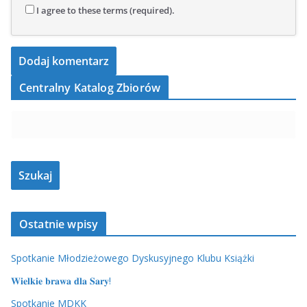
I agree to these terms (required).
Centralny Katalog Zbiorów
Ostatnie wpisy
Spotkanie Młodzieżowego Dyskusyjnego Klubu Książki
𝐖𝐢𝐞𝐥𝐤𝐢𝐞 𝐛𝐫𝐚𝐰𝐚 𝐝𝐥𝐚 𝐒𝐚𝐫𝐲!
Spotkanie MDKK