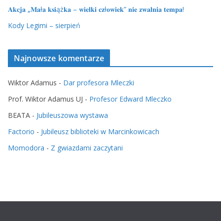
𝐀𝐤𝐜𝐣𝐚 „𝐌𝐚ł𝐚 𝐤𝐬𝐢ąż𝐤𝐚 – 𝐰𝐢𝐞𝐥𝐤𝐢 𝐜𝐳ł𝐨𝐰𝐢𝐞𝐤” 𝐧𝐢𝐞 𝐳𝐰𝐚𝐥𝐧𝐢𝐚 𝐭𝐞𝐦𝐩𝐚!
Kody Legimi – sierpień
Najnowsze komentarze
Wiktor Adamus
-
Dar profesora Mleczki
Prof. Wiktor Adamus UJ
-
Profesor Edward Mleczko
BEATA
-
Jubileuszowa wystawa
Factorio
-
Jubileusz biblioteki w Marcinkowicach
Momodora
-
Z gwiazdami zaczytani