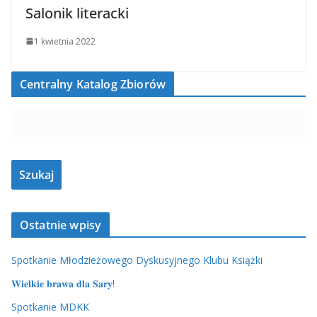
Salonik literacki
1 kwietnia 2022
Centralny Katalog Zbiorów
Ostatnie wpisy
Spotkanie Młodzieżowego Dyskusyjnego Klubu Książki
𝐖𝐢𝐞𝐥𝐤𝐢𝐞 𝐛𝐫𝐚𝐰𝐚 𝐝𝐥𝐚 𝐒𝐚𝐫𝐲!
Spotkanie MDKK