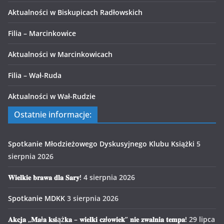
Aktualności w Biskupicach Radłowskich
Filia – Marcinkowice
Aktualności w Marcinkowicach
Filia – Wał-Ruda
Aktualności w Wał-Rudzie
Ostatnie informacje:
Spotkanie Młodzieżowego Dyskusyjnego Klubu Książki
5
sierpnia 2026
𝐖𝐢𝐞𝐥𝐤𝐢𝐞 𝐛𝐫𝐚𝐰𝐚 𝐝𝐥𝐚 𝐒𝐚𝐫𝐲!
4 sierpnia 2026
Spotkanie MDKK
3 sierpnia 2026
𝐀𝐤𝐜𝐣𝐚 „𝐌𝐚ł𝐚 𝐤𝐬𝐢ąż𝐤𝐚 – 𝐰𝐢𝐞𝐥𝐤𝐢 𝐜𝐳ł𝐨𝐰𝐢𝐞𝐤” 𝐧𝐢𝐞 𝐳𝐰𝐚𝐥𝐧𝐢𝐚 𝐭𝐞𝐦𝐩𝐚!
29 lipca