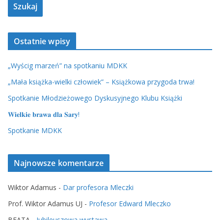
Ostatnie wpisy
„Wyścig marzeń” na spotkaniu MDKK
„Mała książka-wielki człowiek” – Książkowa przygoda trwa!
Spotkanie Młodzieżowego Dyskusyjnego Klubu Książki
𝐖𝐢𝐞𝐥𝐤𝐢𝐞 𝐛𝐫𝐚𝐰𝐚 𝐝𝐥𝐚 𝐒𝐚𝐫𝐲!
Spotkanie MDKK
Najnowsze komentarze
Wiktor Adamus
-
Dar profesora Mleczki
Prof. Wiktor Adamus UJ
-
Profesor Edward Mleczko
BEATA
-
Jubileuszowa wystawa