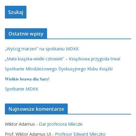
Ostatnie wpisy
„Wyścig marzeń” na spotkaniu MDKK
„Mała książka-wielki człowiek” – Książkowa przygoda trwa!
Spotkanie Młodzieżowego Dyskusyjnego Klubu Książki
𝐖𝐢𝐞𝐥𝐤𝐢𝐞 𝐛𝐫𝐚𝐰𝐚 𝐝𝐥𝐚 𝐒𝐚𝐫𝐲!
Spotkanie MDKK
Najnowsze komentarze
Wiktor Adamus
-
Dar profesora Mleczki
Prof. Wiktor Adamus UJ
-
Profesor Edward Mleczko