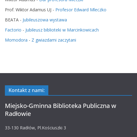
Prof. Wiktor Adamus UJ
-
Profesor Edward Mleczko
BEATA
-
Jubileuszowa wystawa
Factorio
-
Jubileusz biblioteki w Marcinkowicach
Momodora
-
Z gwiazdami zaczytani
Kontakt z nami:
Miejsko-Gminna Biblioteka Publiczna w
Radłowie
33-130 Radłów, Pl.Kościuszki 3