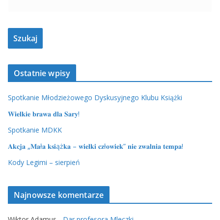
Ostatnie wpisy
Spotkanie Młodzieżowego Dyskusyjnego Klubu Książki
𝐖𝐢𝐞𝐥𝐤𝐢𝐞 𝐛𝐫𝐚𝐰𝐚 𝐝𝐥𝐚 𝐒𝐚𝐫𝐲!
Spotkanie MDKK
𝐀𝐤𝐜𝐣𝐚 „𝐌𝐚ł𝐚 𝐤𝐬𝐢ąż𝐤𝐚 – 𝐰𝐢𝐞𝐥𝐤𝐢 𝐜𝐳ł𝐨𝐰𝐢𝐞𝐤” 𝐧𝐢𝐞 𝐳𝐰𝐚𝐥𝐧𝐢𝐚 𝐭𝐞𝐦𝐩𝐚!
Kody Legimi – sierpień
Najnowsze komentarze
Wiktor Adamus
-
Dar profesora Mleczki