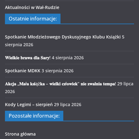
Aktualności w Wał-Rudzie
Ostatnie informacje:
Spotkanie Młodzieżowego Dyskusyjnego Klubu Książki
5
sierpnia 2026
𝐖𝐢𝐞𝐥𝐤𝐢𝐞 𝐛𝐫𝐚𝐰𝐚 𝐝𝐥𝐚 𝐒𝐚𝐫𝐲!
4 sierpnia 2026
Spotkanie MDKK
3 sierpnia 2026
𝐀𝐤𝐜𝐣𝐚 „𝐌𝐚ł𝐚 𝐤𝐬𝐢ąż𝐤𝐚 – 𝐰𝐢𝐞𝐥𝐤𝐢 𝐜𝐳ł𝐨𝐰𝐢𝐞𝐤” 𝐧𝐢𝐞 𝐳𝐰𝐚𝐥𝐧𝐢𝐚 𝐭𝐞𝐦𝐩𝐚!
29 lipca
2026
Kody Legimi – sierpień
29 lipca 2026
Pozostałe informacje:
Strona główna