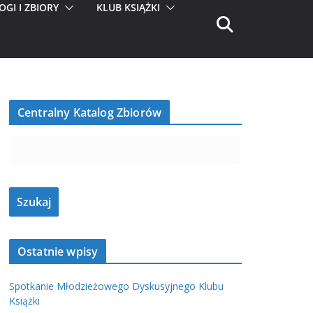
OGI I ZBIORY
KLUB KSIĄŻKI
Centralny Katalog Zbiorów
Ostatnie wpisy
Spotkanie Młodzieżowego Dyskusyjnego Klubu
Książki