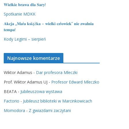
𝐖𝐢𝐞𝐥𝐤𝐢𝐞 𝐛𝐫𝐚𝐰𝐚 𝐝𝐥𝐚 𝐒𝐚𝐫𝐲!
Spotkanie MDKK
𝐀𝐤𝐜𝐣𝐚 „𝐌𝐚ł𝐚 𝐤𝐬𝐢ąż𝐤𝐚 – 𝐰𝐢𝐞𝐥𝐤𝐢 𝐜𝐳ł𝐨𝐰𝐢𝐞𝐤” 𝐧𝐢𝐞 𝐳𝐰𝐚𝐥𝐧𝐢𝐚
𝐭𝐞𝐦𝐩𝐚!
Kody Legimi – sierpień
Najnowsze komentarze
Wiktor Adamus
-
Dar profesora Mleczki
Prof. Wiktor Adamus UJ
-
Profesor Edward Mleczko
BEATA
-
Jubileuszowa wystawa
Factorio
-
Jubileusz biblioteki w Marcinkowicach
Momodora
-
Z gwiazdami zaczytani