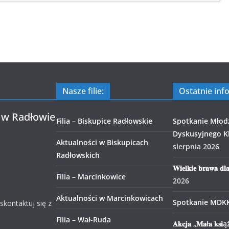
Nasze filie:
Ostatnie inf
 w Radłowie
Filia – Biskupice Radłowskie
Spotkanie Młod
Dyskusyjnego Kl
Aktualności w Biskupicach
sierpnia 2026
Radłowskich
𝐖𝐢𝐞𝐥𝐤𝐢𝐞 𝐛𝐫𝐚𝐰𝐚 𝐝𝐥
Filia – Marcinkowice
2026
Aktualności w Marcinkowicach
Spotkanie MDK
 skontaktuj się z
Filia – Wał-Ruda
𝐀𝐤𝐜𝐣𝐚 „𝐌𝐚ł𝐚 𝐤𝐬𝐢ąż