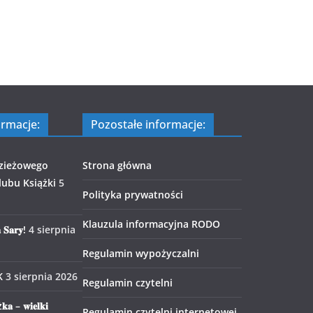
ormacje:
Pozostałe informacje:
zieżowego
Strona główna
ubu Książki
5
Polityka prywatności
Klauzula informacyjna RODO
 𝐒𝐚𝐫𝐲!
4 sierpnia
Regulamin wypożyczalni
K
3 sierpnia 2026
Regulamin czytelni
𝐤𝐚 – 𝐰𝐢𝐞𝐥𝐤𝐢
Regulamin czytelni internetowej