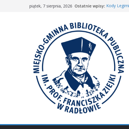
Przejdź
Ostatnie wpisy:
Kody Legimi
piątek, 7 sierpnia, 2026
do
Spotkanie M
𝐖𝐢𝐞𝐥𝐤𝐢𝐞 𝐛𝐫𝐚
treści
Spotkanie 
𝐀𝐤𝐜𝐣𝐚 „𝐌𝐚ł𝐚 