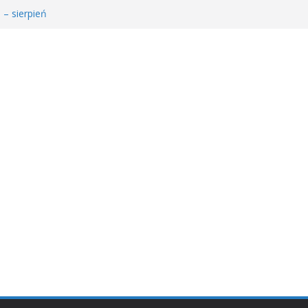
 – sierpień
łodzieżowego Dyskusyjnego Klubu Książki
𝐚 𝐝𝐥𝐚 𝐒𝐚𝐫𝐲!
MDKK
𝐬𝐢ąż𝐤𝐚 – 𝐰𝐢𝐞𝐥𝐤𝐢 𝐜𝐳ł𝐨𝐰𝐢𝐞𝐤” 𝐧𝐢𝐞 𝐳𝐰𝐚𝐥𝐧𝐢𝐚 𝐭𝐞𝐦𝐩𝐚!