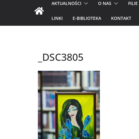
AKTUALNOŚCI
O NAS
FILIE
LINKI
E-BIBLIOTEKA
KONTAKT
_DSC3805