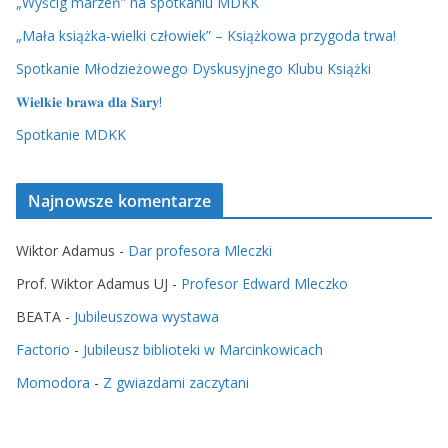
„Wyścig marzeń” na spotkaniu MDKK
„Mała książka-wielki człowiek” – Książkowa przygoda trwa!
Spotkanie Młodzieżowego Dyskusyjnego Klubu Książki
𝐖𝐢𝐞𝐥𝐤𝐢𝐞 𝐛𝐫𝐚𝐰𝐚 𝐝𝐥𝐚 𝐒𝐚𝐫𝐲!
Spotkanie MDKK
Najnowsze komentarze
Wiktor Adamus
-
Dar profesora Mleczki
Prof. Wiktor Adamus UJ
-
Profesor Edward Mleczko
BEATA
-
Jubileuszowa wystawa
Factorio
-
Jubileusz biblioteki w Marcinkowicach
Momodora
-
Z gwiazdami zaczytani