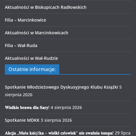
Aktualności w Biskupicach Radłowskich
Filia – Marcinkowice
Aktualności w Marcinkowicach
Filia – Wał-Ruda
Aktualności w Wał-Rudzie
Ostatnie informacje:
Spotkanie Młodzieżowego Dyskusyjnego Klubu Książki
5
sierpnia 2026
𝐖𝐢𝐞𝐥𝐤𝐢𝐞 𝐛𝐫𝐚𝐰𝐚 𝐝𝐥𝐚 𝐒𝐚𝐫𝐲!
4 sierpnia 2026
Spotkanie MDKK
3 sierpnia 2026
𝐀𝐤𝐜𝐣𝐚 „𝐌𝐚ł𝐚 𝐤𝐬𝐢ąż𝐤𝐚 – 𝐰𝐢𝐞𝐥𝐤𝐢 𝐜𝐳ł𝐨𝐰𝐢𝐞𝐤” 𝐧𝐢𝐞 𝐳𝐰𝐚𝐥𝐧𝐢𝐚 𝐭𝐞𝐦𝐩𝐚!
29 lipca