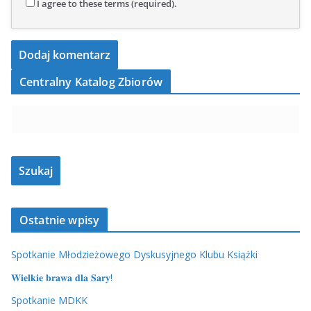
I agree to these terms (required).
Centralny Katalog Zbiorów
Ostatnie wpisy
Spotkanie Młodzieżowego Dyskusyjnego Klubu Książki
𝐖𝐢𝐞𝐥𝐤𝐢𝐞 𝐛𝐫𝐚𝐰𝐚 𝐝𝐥𝐚 𝐒𝐚𝐫𝐲!
Spotkanie MDKK