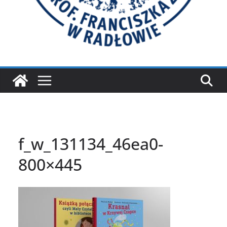
f_w_131134_46ea0-
800×445