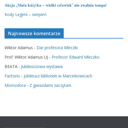
𝐀𝐤𝐜𝐣𝐚 „𝐌𝐚ł𝐚 𝐤𝐬𝐢ąż𝐤𝐚 – 𝐰𝐢𝐞𝐥𝐤𝐢 𝐜𝐳ł𝐨𝐰𝐢𝐞𝐤” 𝐧𝐢𝐞 𝐳𝐰𝐚𝐥𝐧𝐢𝐚 𝐭𝐞𝐦𝐩𝐚!
Kody Legimi – sierpień
Najnowsze komentarze
Wiktor Adamus
-
Dar profesora Mleczki
Prof. Wiktor Adamus UJ
-
Profesor Edward Mleczko
BEATA
-
Jubileuszowa wystawa
Factorio
-
Jubileusz biblioteki w Marcinkowicach
Momodora
-
Z gwiazdami zaczytani