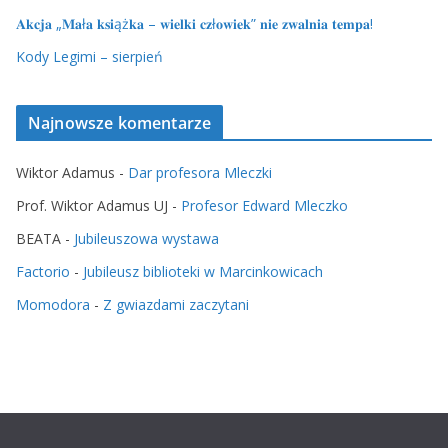
𝐀𝐤𝐜𝐣𝐚 „𝐌𝐚ł𝐚 𝐤𝐬𝐢ąż𝐤𝐚 – 𝐰𝐢𝐞𝐥𝐤𝐢 𝐜𝐳ł𝐨𝐰𝐢𝐞𝐤” 𝐧𝐢𝐞 𝐳𝐰𝐚𝐥𝐧𝐢𝐚 𝐭𝐞𝐦𝐩𝐚!
Kody Legimi – sierpień
Najnowsze komentarze
Wiktor Adamus
-
Dar profesora Mleczki
Prof. Wiktor Adamus UJ
-
Profesor Edward Mleczko
BEATA
-
Jubileuszowa wystawa
Factorio
-
Jubileusz biblioteki w Marcinkowicach
Momodora
-
Z gwiazdami zaczytani