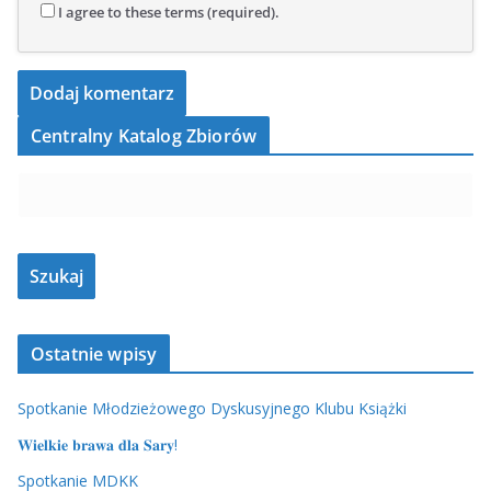
I agree to these terms (required).
Centralny Katalog Zbiorów
Ostatnie wpisy
Spotkanie Młodzieżowego Dyskusyjnego Klubu Książki
𝐖𝐢𝐞𝐥𝐤𝐢𝐞 𝐛𝐫𝐚𝐰𝐚 𝐝𝐥𝐚 𝐒𝐚𝐫𝐲!
Spotkanie MDKK