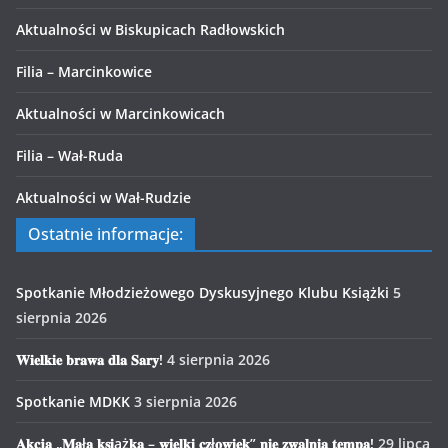
Aktualności w Biskupicach Radłowskich
Filia – Marcinkowice
Aktualności w Marcinkowicach
Filia – Wał-Ruda
Aktualności w Wał-Rudzie
Ostatnie informacje:
Spotkanie Młodzieżowego Dyskusyjnego Klubu Książki
5
sierpnia 2026
𝐖𝐢𝐞𝐥𝐤𝐢𝐞 𝐛𝐫𝐚𝐰𝐚 𝐝𝐥𝐚 𝐒𝐚𝐫𝐲!
4 sierpnia 2026
Spotkanie MDKK
3 sierpnia 2026
𝐀𝐤𝐜𝐣𝐚 „𝐌𝐚ł𝐚 𝐤𝐬𝐢ąż𝐤𝐚 – 𝐰𝐢𝐞𝐥𝐤𝐢 𝐜𝐳ł𝐨𝐰𝐢𝐞𝐤” 𝐧𝐢𝐞 𝐳𝐰𝐚𝐥𝐧𝐢𝐚 𝐭𝐞𝐦𝐩𝐚!
29 lipca