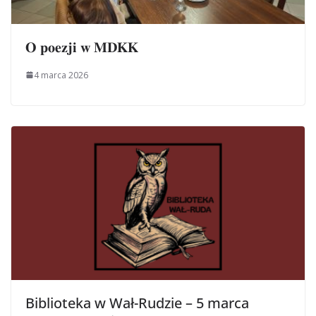
𝐎 𝐩𝐨𝐞𝐳𝐣𝐢 𝐰 𝐌𝐃𝐊𝐊
4 marca 2026
Biblioteka w Wał-Rudzie – 5 marca