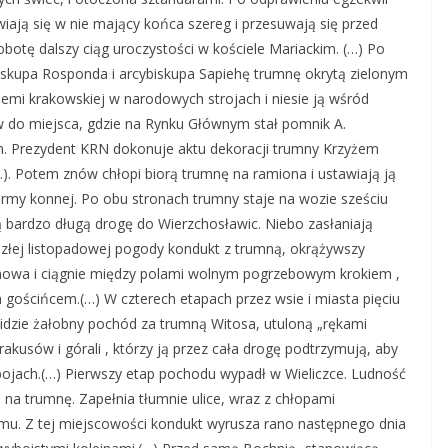
iają się w nie mający końca szereg i przesuwają się przed
botę dalszy ciąg uroczystości w kościele Mariackim. (…) Po
skupa Rosponda i arcybiskupa Sapiehę trumnę okrytą zielonym
emi krakowskiej w narodowych strojach i niesie ją wśród
 do miejsca, gdzie na Rynku Głównym stał pomnik A.
m. Prezydent KRN dokonuje aktu dekoracji trumny Krzyżem
. Potem znów chłopi biorą trumnę na ramiona i ustawiają ją
ormy konnej. Po obu stronach trumny staje na wozie sześciu
łą bardzo długą drogę do Wierzchosławic. Niebo zasłaniają
 złej listopadowej pogody kondukt z trumną, okrążywszy
rnowa i ciągnie między polami wolnym pogrzebowym krokiem ,
 gościńcem.(…) W czterech etapach przez wsie i miasta pięciu
 idzie żałobny pochód za trumną Witosa, utuloną „rękami
rakusów i górali , którzy ją przez cała drogę podtrzymują, aby
jach.(…) Pierwszy etap pochodu wypadł w Wieliczce. Ludność
 na trumnę. Zapełnia tłumnie ulice, wraz z chłopami
emu. Z tej miejscowości kondukt wyrusza rano następnego dnia