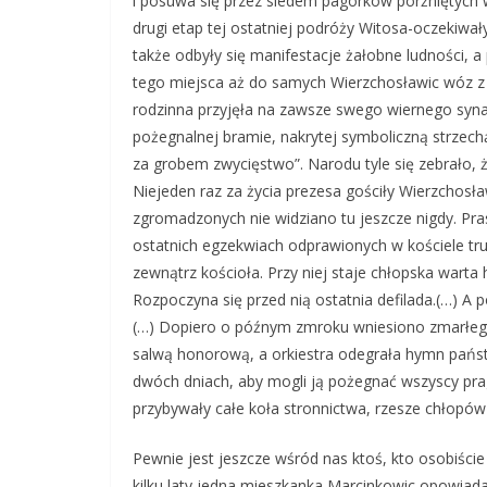
i posuwa się przez siedem pagórków porżniętych 
drugi etap tej ostatniej podróży Witosa-oczekiwał
także odbyły się manifestacje żałobne ludności, a
tego miejsca aż do samych Wierzchosławic wóz z 
rodzinna przyjęła na zawsze swego wiernego syna. J
pożegnalnej bramie, nakrytej symboliczną strzechą 
za grobem zwycięstwo”. Narodu tyle się zebrało, 
Niejeden raz za życia prezesa gościły Wierzchosławi
zgromadzonych nie widziano tu jeszcze nigdy. Pras
ostatnich egzekwiach odprawionych w kościele t
zewnątrz kościoła. Przy niej staje chłopska wart
Rozpoczyna się przed nią ostatnia defilada.(…)
(…) Dopiero o późnym zmroku wniesiono zmarłego
salwą honorową, a orkiestra odegrała hymn pańs
dwóch dniach, aby mogli ją pożegnać wszyscy prag
przybywały całe koła stronnictwa, rzesze chłopów 
Pewnie jest jeszcze wśród nas ktoś, kto osobiści
kilku laty jedna mieszkanka Marcinkowic opowiadał