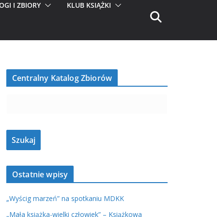
OGI I ZBIORY
KLUB KSIĄŻKI
Centralny Katalog Zbiorów
Ostatnie wpisy
„Wyścig marzeń” na spotkaniu MDKK
„Mała książka-wielki człowiek” – Książkowa