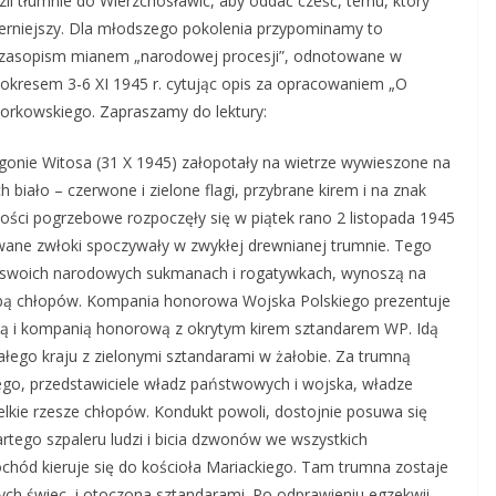
zli tłumnie do Wierzchosławic, aby oddać cześć, temu, który
ierniejszy. Dla młodszego pokolenia przypominamy to
czasopism mianem „narodowej procesji”, odnotowane w
 okresem 3-6 XI 1945 r. cytując opis za opracowaniem „O
Borkowskiego. Zapraszamy do lektury:
gonie Witosa (31 X 1945) załopotały na wietrze wywieszone na
iało – czerwone i zielone flagi, przybrane kirem i na znak
ści pogrzebowe rozpoczęły się w piątek rano 2 listopada 1945
mowane zwłoki spoczywały w zwykłej drewnianej trumnie. Tego
 w swoich narodowych sukmanach i rogatywkach, wynoszą na
iżbą chłopów. Kompania honorowa Wojska Polskiego prezentuje
rą i kompanią honorową z okrytym kirem sztandarem WP. Idą
całego kraju z zielonymi sztandarami w żałobie. Za trumną
ego, przedstawiciele władz państwowych i wojska, władze
lkie rzesze chłopów. Kondukt powoli, dostojnie posuwa się
tego szpaleru ludzi i bicia dzwonów we wszystkich
hód kieruje się do kościoła Mariackiego. Tam trumna zostaje
h świec, i otoczona sztandarami. Po odprawieniu egzekwii