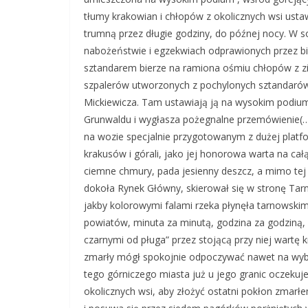
tłumy krakowian i chłopów z okolicznych wsi ustaw
trumną przez długie godziny, do późnej nocy. W so
nabożeństwie i egzekwiach odprawionych przez bi
sztandarem bierze na ramiona ośmiu chłopów z zi
szpalerów utworzonych z pochylonych sztandarów
Mickiewicza. Tam ustawiają ją na wysokim podiu
Grunwaldu i wygłasza pożegnalne przemówienie(…)
na wozie specjalnie przygotowanym z dużej platf
krakusów i górali, jako jej honorowa warta na ca
ciemne chmury, pada jesienny deszcz, a mimo tej
dokoła Rynek Główny, skierował się w stronę Ta
jakby kolorowymi falami rzeka płynęła tarnowskim
powiatów, minuta za minutą, godzina za godziną,
czarnymi od pługa” przez stojącą przy niej wartę k
zmarły mógł spokojnie odpoczywać nawet na wybo
tego górniczego miasta już u jego granic oczekuje
okolicznych wsi, aby złożyć ostatni pokłon zmarł