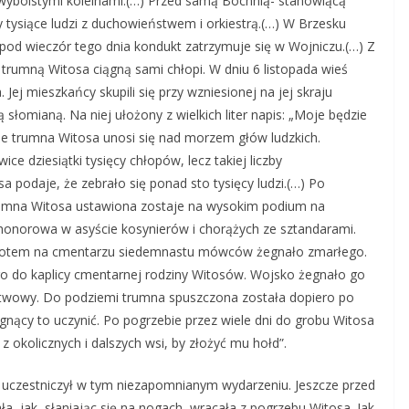
wyboistymi koleinami.(…) Przed samą Bochnią- stanowiącą
y tysiące ludzi z duchowieństwem i orkiestrą.(…) W Brzesku
 pod wieczór tego dnia kondukt zatrzymuje się w Wojniczu.(…) Z
trumną Witosa ciągną sami chłopi. W dniu 6 listopada wieś
ej mieszkańcy skupili się przy wzniesionej na jej skraju
słomianą. Na niej ułożony z wielkich liter napis: „Moje będzie
że trumna Witosa unosi się nad morzem głów ludzkich.
ce dziesiątki tysięcy chłopów, lecz takiej liczby
a podaje, że zebrało się ponad sto tysięcy ludzi.(…) Po
rumna Witosa ustawiona zostaje na wysokim podium na
a honorowa w asyście kosynierów i chorążych ze sztandarami.
 A potem na cmentarzu siedemnastu mówców żegnało zmarłego.
 do kaplicy cmentarnej rodziny Witosów. Wojsko żegnało go
twowy. Do podziemi trumna spuszczona została dopiero po
nący to uczynić. Po pogrzebie przez wiele dni do grobu Witosa
z okolicznych i dalszych wsi, by złożyć mu hołd”.
e uczestniczył w tym niezapomnianym wydarzeniu. Jeszcze przed
a, jak, słaniając się na nogach, wracała z pogrzebu Witosa. Jak