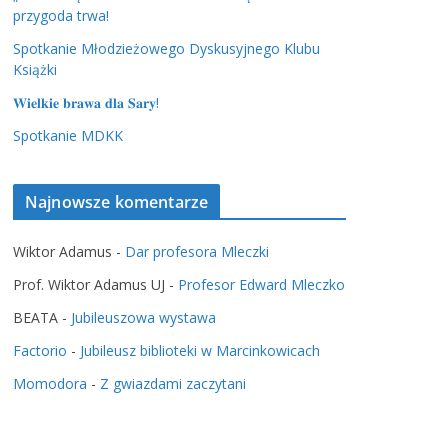
przygoda trwa!
Spotkanie Młodzieżowego Dyskusyjnego Klubu
Książki
𝐖𝐢𝐞𝐥𝐤𝐢𝐞 𝐛𝐫𝐚𝐰𝐚 𝐝𝐥𝐚 𝐒𝐚𝐫𝐲!
Spotkanie MDKK
Najnowsze komentarze
Wiktor Adamus
-
Dar profesora Mleczki
Prof. Wiktor Adamus UJ
-
Profesor Edward Mleczko
BEATA
-
Jubileuszowa wystawa
Factorio
-
Jubileusz biblioteki w Marcinkowicach
Momodora
-
Z gwiazdami zaczytani