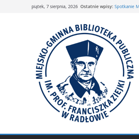
Przejdź
Ostatnie wpisy:
Spotkanie 
piątek, 7 sierpnia, 2026
do
„Wyścig ma
„Mała książ
treści
Spotkanie M
𝐖𝐢𝐞𝐥𝐤𝐢𝐞 𝐛𝐫𝐚