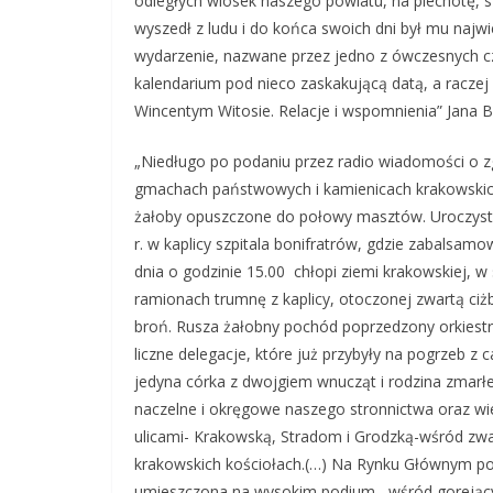
odległych wiosek naszego powiatu, na piechotę, s
wyszedł z ludu i do końca swoich dni był mu najw
wydarzenie, nazwane przez jedno z ówczesnych 
kalendarium pod nieco zaskakującą datą, a raczej
Wincentym Witosie. Relacje i wspomnienia” Jana 
„Niedługo po podaniu przez radio wiadomości o z
gmachach państwowych i kamienicach krakowskich b
żałoby opuszczone do połowy masztów. Uroczysto
r. w kaplicy szpitala bonifratrów, gdzie zabalsa
dnia o godzinie 15.00 chłopi ziemi krakowskiej,
ramionach trumnę z kaplicy, otoczonej zwartą c
broń. Rusza żałobny pochód poprzedzony orkiest
liczne delegacje, które już przybyły na pogrzeb z 
jedyna córka z dwojgiem wnucząt i rodzina zmarł
naczelne i okręgowe naszego stronnictwa oraz wie
ulicami- Krakowską, Stradom i Grodzką-wśród zwar
krakowskich kościołach.(…) Na Rynku Głównym poc
umieszczona na wysokim podium , wśród gorejącyc