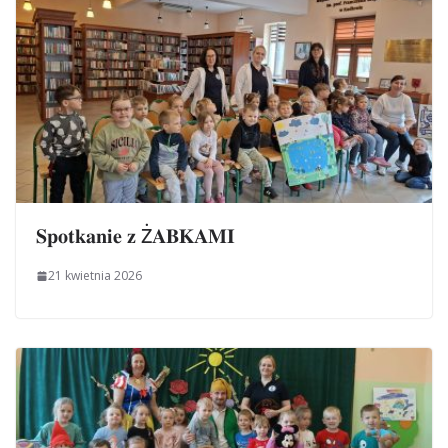
𝐒𝐩𝐨𝐭𝐤𝐚𝐧𝐢𝐞 𝐳 Ż𝐀𝐁𝐊𝐀𝐌𝐈
21 kwietnia 2026