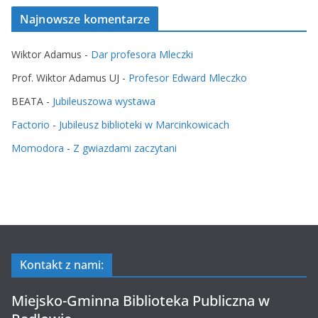
Najnowsze komentarze
Wiktor Adamus
-
Dar profesora Mleczki
Prof. Wiktor Adamus UJ
-
Profesor Edward Mleczko
BEATA
-
Jubileuszowa wystawa
Factorio
-
Jubileusz biblioteki w Marcinkowicach
Momodora
-
Z gwiazdami zaczytani
Kontakt z nami:
Miejsko-Gminna Biblioteka Publiczna w