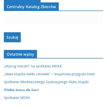
Centralny Katalog Zbiorów
Ostatnie wpisy
„Wyścig marzeń” na spotkaniu MDKK
„Mała książka-wielki człowiek” – Książkowa przygoda trwa!
Spotkanie Młodzieżowego Dyskusyjnego Klubu Książki
𝐖𝐢𝐞𝐥𝐤𝐢𝐞 𝐛𝐫𝐚𝐰𝐚 𝐝𝐥𝐚 𝐒𝐚𝐫𝐲!
Spotkanie MDKK