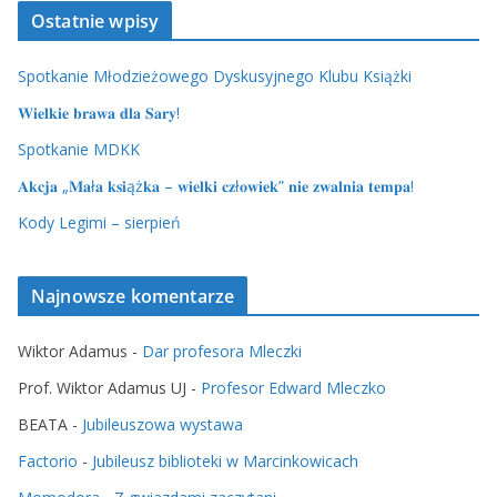
Ostatnie wpisy
Spotkanie Młodzieżowego Dyskusyjnego Klubu Książki
𝐖𝐢𝐞𝐥𝐤𝐢𝐞 𝐛𝐫𝐚𝐰𝐚 𝐝𝐥𝐚 𝐒𝐚𝐫𝐲!
Spotkanie MDKK
𝐀𝐤𝐜𝐣𝐚 „𝐌𝐚ł𝐚 𝐤𝐬𝐢ąż𝐤𝐚 – 𝐰𝐢𝐞𝐥𝐤𝐢 𝐜𝐳ł𝐨𝐰𝐢𝐞𝐤” 𝐧𝐢𝐞 𝐳𝐰𝐚𝐥𝐧𝐢𝐚 𝐭𝐞𝐦𝐩𝐚!
Kody Legimi – sierpień
Najnowsze komentarze
Wiktor Adamus
-
Dar profesora Mleczki
Prof. Wiktor Adamus UJ
-
Profesor Edward Mleczko
BEATA
-
Jubileuszowa wystawa
Factorio
-
Jubileusz biblioteki w Marcinkowicach