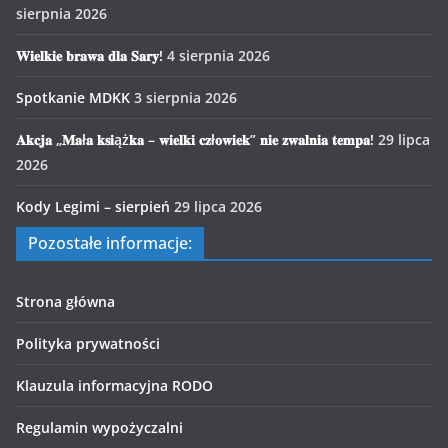
sierpnia 2026
𝐖𝐢𝐞𝐥𝐤𝐢𝐞 𝐛𝐫𝐚𝐰𝐚 𝐝𝐥𝐚 𝐒𝐚𝐫𝐲!
4 sierpnia 2026
Spotkanie MDKK
3 sierpnia 2026
𝐀𝐤𝐜𝐣𝐚 „𝐌𝐚ł𝐚 𝐤𝐬𝐢ąż𝐤𝐚 – 𝐰𝐢𝐞𝐥𝐤𝐢 𝐜𝐳ł𝐨𝐰𝐢𝐞𝐤” 𝐧𝐢𝐞 𝐳𝐰𝐚𝐥𝐧𝐢𝐚 𝐭𝐞𝐦𝐩𝐚!
29 lipca
2026
Kody Legimi – sierpień
29 lipca 2026
Pozostałe informacje:
Strona główna
Polityka prywatności
Klauzula informacyjna RODO
Regulamin wypożyczalni