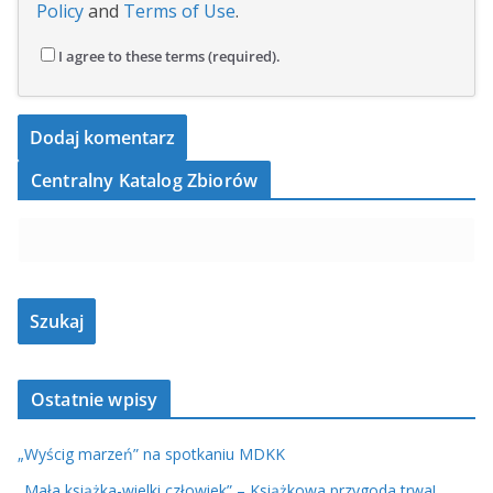
Policy
and
Terms of Use
.
I agree to these terms (required).
Centralny Katalog Zbiorów
Ostatnie wpisy
„Wyścig marzeń” na spotkaniu MDKK
„Mała książka-wielki człowiek” – Książkowa przygoda trwa!