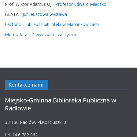
Prof. Wiktor Adamus UJ
-
Profesor Edward Mleczko
BEATA
-
Jubileuszowa wystawa
Factorio
-
Jubileusz biblioteki w Marcinkowicach
Momodora
-
Z gwiazdami zaczytani
Kontakt z nami:
Miejsko-Gminna Biblioteka Publiczna w
Radłowie
33-130 Radłów, Pl.Kościuszki 3
tel. 14 6 782 062