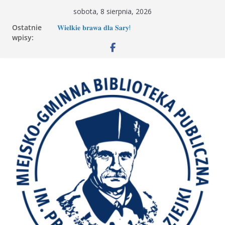
Przejdź
sobota, 8 sierpnia, 2026
do
Ostatnie
𝐖𝐢𝐞𝐥𝐤𝐢𝐞 𝐛𝐫𝐚𝐰𝐚 𝐝𝐥𝐚 𝐒𝐚𝐫𝐲!
treści
wpisy:
Spotkanie MDKK
„Wyścig marzeń” na spotkaniu MDKK
„Mała książka-wielki człowiek” – Książkowa
przygoda trwa!
Spotkanie Młodzieżowego Dyskusyjnego Klubu
Książki