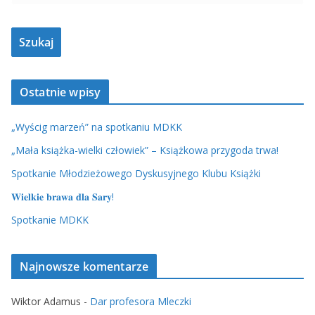
Ostatnie wpisy
„Wyścig marzeń” na spotkaniu MDKK
„Mała książka-wielki człowiek” – Książkowa przygoda trwa!
Spotkanie Młodzieżowego Dyskusyjnego Klubu Książki
𝐖𝐢𝐞𝐥𝐤𝐢𝐞 𝐛𝐫𝐚𝐰𝐚 𝐝𝐥𝐚 𝐒𝐚𝐫𝐲!
Spotkanie MDKK
Najnowsze komentarze
Wiktor Adamus
-
Dar profesora Mleczki