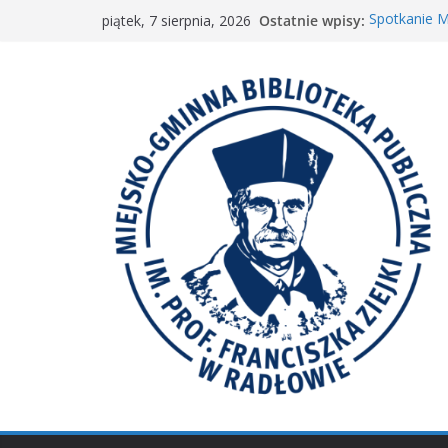
Przejdź
Ostatnie wpisy:
Spotkanie 
piątek, 7 sierpnia, 2026
do
„Wyścig ma
„Mała książ
treści
Spotkanie M
𝐖𝐢𝐞𝐥𝐤𝐢𝐞 𝐛𝐫𝐚