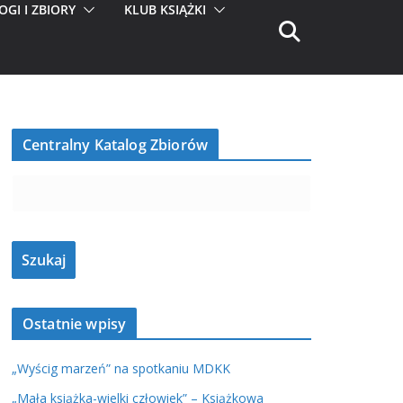
OGI I ZBIORY
KLUB KSIĄŻKI
Centralny Katalog Zbiorów
Ostatnie wpisy
„Wyścig marzeń” na spotkaniu MDKK
„Mała książka-wielki człowiek” – Książkowa