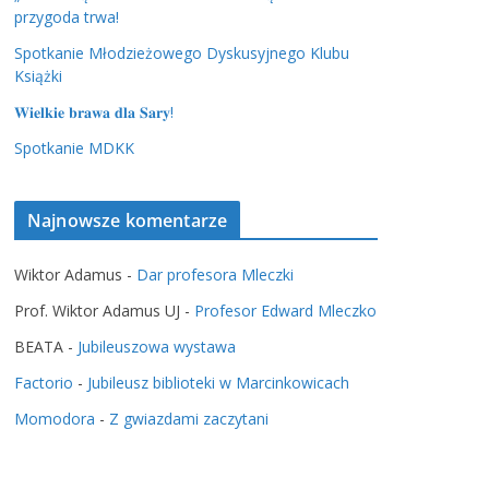
przygoda trwa!
Spotkanie Młodzieżowego Dyskusyjnego Klubu
Książki
𝐖𝐢𝐞𝐥𝐤𝐢𝐞 𝐛𝐫𝐚𝐰𝐚 𝐝𝐥𝐚 𝐒𝐚𝐫𝐲!
Spotkanie MDKK
Najnowsze komentarze
Wiktor Adamus
-
Dar profesora Mleczki
Prof. Wiktor Adamus UJ
-
Profesor Edward Mleczko
BEATA
-
Jubileuszowa wystawa
Factorio
-
Jubileusz biblioteki w Marcinkowicach
Momodora
-
Z gwiazdami zaczytani