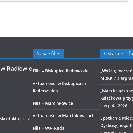
Nasze filie:
Ostatnie inf
 w Radłowie
Filia – Biskupice Radłowskie
„Wyścig marzeń
MDKK
7 sierpni
Aktualności w Biskupicach
Radłowskich
„Mała książka-wi
Książkowa przy
Filia – Marcinkowice
sierpnia 2026
Aktualności w Marcinkowicach
Spotkanie Młod
 skontaktuj się z
Dyskusyjnego Kl
Filia – Wał-Ruda
sierpnia 2026