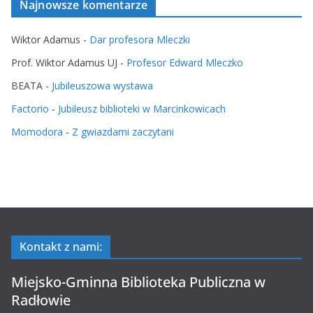
Najnowsze komentarze
Wiktor Adamus
-
Dar profesora Mleczki
Prof. Wiktor Adamus UJ
-
Profesor Edward Mleczko
BEATA
-
Jubileuszowa wystawa
Factorio
-
Jubileusz biblioteki w Marcinkowicach
Momodora
-
Z gwiazdami zaczytani
Kontakt z nami:
Miejsko-Gminna Biblioteka Publiczna w
Radłowie