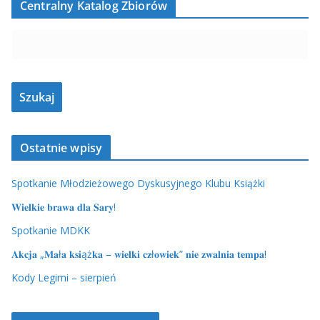
Centralny Katalog Zbiorów
Ostatnie wpisy
Spotkanie Młodzieżowego Dyskusyjnego Klubu Książki
𝐖𝐢𝐞𝐥𝐤𝐢𝐞 𝐛𝐫𝐚𝐰𝐚 𝐝𝐥𝐚 𝐒𝐚𝐫𝐲!
Spotkanie MDKK
𝐀𝐤𝐜𝐣𝐚 „𝐌𝐚ł𝐚 𝐤𝐬𝐢ąż𝐤𝐚 – 𝐰𝐢𝐞𝐥𝐤𝐢 𝐜𝐳ł𝐨𝐰𝐢𝐞𝐤” 𝐧𝐢𝐞 𝐳𝐰𝐚𝐥𝐧𝐢𝐚 𝐭𝐞𝐦𝐩𝐚!
Kody Legimi – sierpień