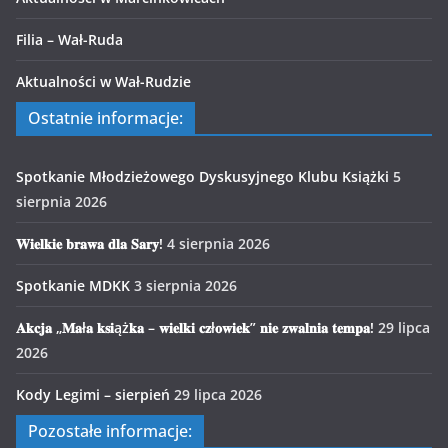
Filia – Wał-Ruda
Aktualności w Wał-Rudzie
Ostatnie informacje:
Spotkanie Młodzieżowego Dyskusyjnego Klubu Książki
5
sierpnia 2026
𝐖𝐢𝐞𝐥𝐤𝐢𝐞 𝐛𝐫𝐚𝐰𝐚 𝐝𝐥𝐚 𝐒𝐚𝐫𝐲!
4 sierpnia 2026
Spotkanie MDKK
3 sierpnia 2026
𝐀𝐤𝐜𝐣𝐚 „𝐌𝐚ł𝐚 𝐤𝐬𝐢ąż𝐤𝐚 – 𝐰𝐢𝐞𝐥𝐤𝐢 𝐜𝐳ł𝐨𝐰𝐢𝐞𝐤” 𝐧𝐢𝐞 𝐳𝐰𝐚𝐥𝐧𝐢𝐚 𝐭𝐞𝐦𝐩𝐚!
29 lipca
2026
Kody Legimi – sierpień
29 lipca 2026
Pozostałe informacje: