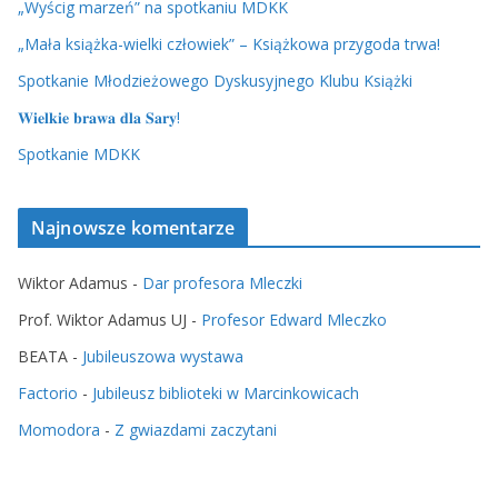
„Wyścig marzeń” na spotkaniu MDKK
„Mała książka-wielki człowiek” – Książkowa przygoda trwa!
Spotkanie Młodzieżowego Dyskusyjnego Klubu Książki
𝐖𝐢𝐞𝐥𝐤𝐢𝐞 𝐛𝐫𝐚𝐰𝐚 𝐝𝐥𝐚 𝐒𝐚𝐫𝐲!
Spotkanie MDKK
Najnowsze komentarze
Wiktor Adamus
-
Dar profesora Mleczki
Prof. Wiktor Adamus UJ
-
Profesor Edward Mleczko
BEATA
-
Jubileuszowa wystawa
Factorio
-
Jubileusz biblioteki w Marcinkowicach
Momodora
-
Z gwiazdami zaczytani