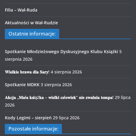
Filia – Wał-Ruda
Aktualności w Wał-Rudzie
Ostatnie informacje:
Spotkanie Młodzieżowego Dyskusyjnego Klubu Książki
5
sierpnia 2026
𝐖𝐢𝐞𝐥𝐤𝐢𝐞 𝐛𝐫𝐚𝐰𝐚 𝐝𝐥𝐚 𝐒𝐚𝐫𝐲!
4 sierpnia 2026
Spotkanie MDKK
3 sierpnia 2026
𝐀𝐤𝐜𝐣𝐚 „𝐌𝐚ł𝐚 𝐤𝐬𝐢ąż𝐤𝐚 – 𝐰𝐢𝐞𝐥𝐤𝐢 𝐜𝐳ł𝐨𝐰𝐢𝐞𝐤” 𝐧𝐢𝐞 𝐳𝐰𝐚𝐥𝐧𝐢𝐚 𝐭𝐞𝐦𝐩𝐚!
29 lipca
2026
Kody Legimi – sierpień
29 lipca 2026
Pozostałe informacje: