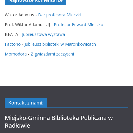
Wiktor Adamus
-
Dar profesora Mleczki
Prof. Wiktor Adamus UJ
-
Profesor Edward Mleczko
BEATA
-
Jubileuszowa wystawa
Factorio
-
Jubileusz biblioteki w Marcinkowicach
Momodora
-
Z gwiazdami zaczytani
Kontakt z nami:
Miejsko-Gminna Biblioteka Publiczna w
Radłowie