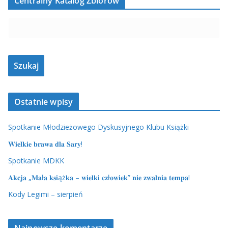
Centralny Katalog Zbiorów
Ostatnie wpisy
Spotkanie Młodzieżowego Dyskusyjnego Klubu Książki
𝐖𝐢𝐞𝐥𝐤𝐢𝐞 𝐛𝐫𝐚𝐰𝐚 𝐝𝐥𝐚 𝐒𝐚𝐫𝐲!
Spotkanie MDKK
𝐀𝐤𝐜𝐣𝐚 „𝐌𝐚ł𝐚 𝐤𝐬𝐢ąż𝐤𝐚 – 𝐰𝐢𝐞𝐥𝐤𝐢 𝐜𝐳ł𝐨𝐰𝐢𝐞𝐤” 𝐧𝐢𝐞 𝐳𝐰𝐚𝐥𝐧𝐢𝐚 𝐭𝐞𝐦𝐩𝐚!
Kody Legimi – sierpień
Najnowsze komentarze