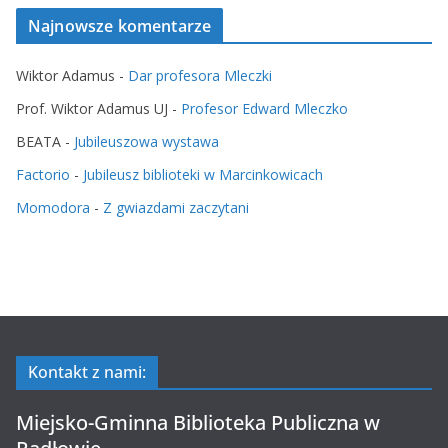
Najnowsze komentarze
Wiktor Adamus
-
Dar profesora Mleczki
Prof. Wiktor Adamus UJ
-
Profesor Edward Mleczko
BEATA
-
Jubileuszowa wystawa
Factorio
-
Jubileusz biblioteki w Marcinkowicach
Momodora
-
Z gwiazdami zaczytani
Kontakt z nami:
Miejsko-Gminna Biblioteka Publiczna w