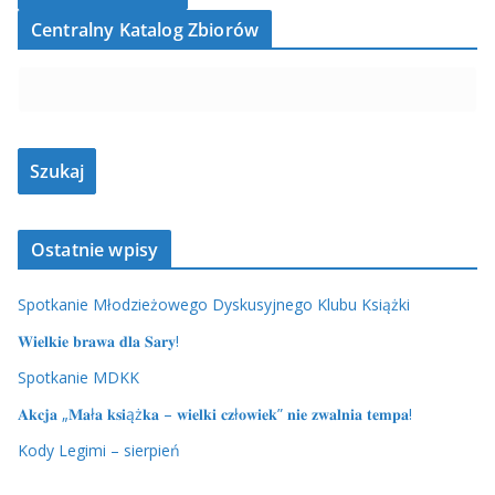
Centralny Katalog Zbiorów
Ostatnie wpisy
Spotkanie Młodzieżowego Dyskusyjnego Klubu Książki
𝐖𝐢𝐞𝐥𝐤𝐢𝐞 𝐛𝐫𝐚𝐰𝐚 𝐝𝐥𝐚 𝐒𝐚𝐫𝐲!
Spotkanie MDKK
𝐀𝐤𝐜𝐣𝐚 „𝐌𝐚ł𝐚 𝐤𝐬𝐢ąż𝐤𝐚 – 𝐰𝐢𝐞𝐥𝐤𝐢 𝐜𝐳ł𝐨𝐰𝐢𝐞𝐤” 𝐧𝐢𝐞 𝐳𝐰𝐚𝐥𝐧𝐢𝐚 𝐭𝐞𝐦𝐩𝐚!
Kody Legimi – sierpień