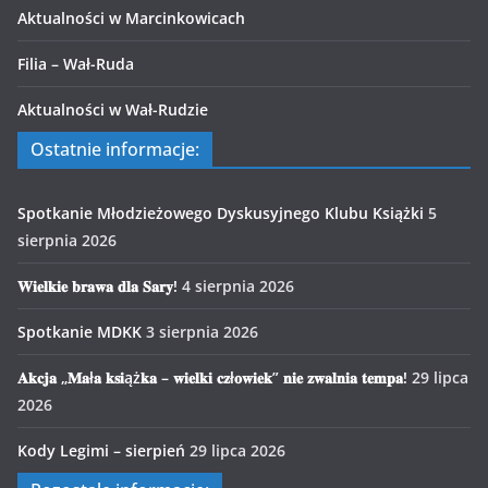
Aktualności w Marcinkowicach
Filia – Wał-Ruda
Aktualności w Wał-Rudzie
Ostatnie informacje:
Spotkanie Młodzieżowego Dyskusyjnego Klubu Książki
5
sierpnia 2026
𝐖𝐢𝐞𝐥𝐤𝐢𝐞 𝐛𝐫𝐚𝐰𝐚 𝐝𝐥𝐚 𝐒𝐚𝐫𝐲!
4 sierpnia 2026
Spotkanie MDKK
3 sierpnia 2026
𝐀𝐤𝐜𝐣𝐚 „𝐌𝐚ł𝐚 𝐤𝐬𝐢ąż𝐤𝐚 – 𝐰𝐢𝐞𝐥𝐤𝐢 𝐜𝐳ł𝐨𝐰𝐢𝐞𝐤” 𝐧𝐢𝐞 𝐳𝐰𝐚𝐥𝐧𝐢𝐚 𝐭𝐞𝐦𝐩𝐚!
29 lipca
2026
Kody Legimi – sierpień
29 lipca 2026