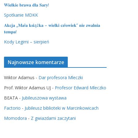
𝐖𝐢𝐞𝐥𝐤𝐢𝐞 𝐛𝐫𝐚𝐰𝐚 𝐝𝐥𝐚 𝐒𝐚𝐫𝐲!
Spotkanie MDKK
𝐀𝐤𝐜𝐣𝐚 „𝐌𝐚ł𝐚 𝐤𝐬𝐢ąż𝐤𝐚 – 𝐰𝐢𝐞𝐥𝐤𝐢 𝐜𝐳ł𝐨𝐰𝐢𝐞𝐤” 𝐧𝐢𝐞 𝐳𝐰𝐚𝐥𝐧𝐢𝐚
𝐭𝐞𝐦𝐩𝐚!
Kody Legimi – sierpień
Najnowsze komentarze
Wiktor Adamus
-
Dar profesora Mleczki
Prof. Wiktor Adamus UJ
-
Profesor Edward Mleczko
BEATA
-
Jubileuszowa wystawa
Factorio
-
Jubileusz biblioteki w Marcinkowicach
Momodora
-
Z gwiazdami zaczytani