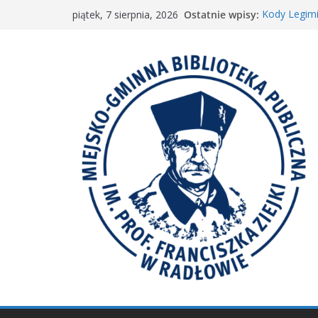
Przejdź
Ostatnie wpisy:
Kody Legimi
piątek, 7 sierpnia, 2026
do
Spotkanie M
𝐖𝐢𝐞𝐥𝐤𝐢𝐞 𝐛𝐫𝐚
treści
Spotkanie 
𝐀𝐤𝐜𝐣𝐚 „𝐌𝐚ł𝐚 