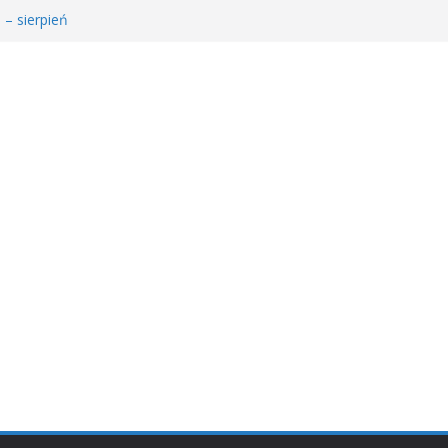
 – sierpień
łodzieżowego Dyskusyjnego Klubu Książki
𝐚 𝐝𝐥𝐚 𝐒𝐚𝐫𝐲!
MDKK
𝐬𝐢ąż𝐤𝐚 – 𝐰𝐢𝐞𝐥𝐤𝐢 𝐜𝐳ł𝐨𝐰𝐢𝐞𝐤” 𝐧𝐢𝐞 𝐳𝐰𝐚𝐥𝐧𝐢𝐚 𝐭𝐞𝐦𝐩𝐚!