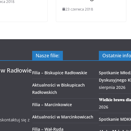
wca 2018
23 czerwca 2018
Nasze filie:
Ostatnie inf
 w Radłowie
Filia – Biskupice Radłowskie
Spotkanie Młod
Dyskusyjnego Kl
Aktualności w Biskupicach
sierpnia 2026
Radłowskich
𝐖𝐢𝐞𝐥𝐤𝐢𝐞 𝐛𝐫𝐚𝐰𝐚 𝐝𝐥
Filia – Marcinkowice
2026
Aktualności w Marcinkowicach
Spotkanie MDK
 skontaktuj się z
Filia – Wał-Ruda