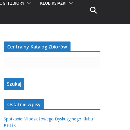
OGI I ZBIORY
KLUB KSIĄŻKI
Centralny Katalog Zbiorów
Ostatnie wpisy
Spotkanie Młodzieżowego Dyskusyjnego Klubu
Książki