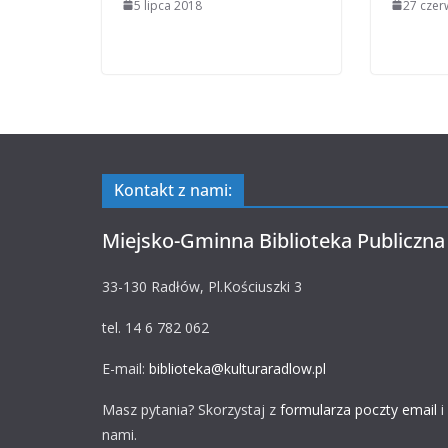
5 lipca 2018
27 czer
Kontakt z nami:
Miejsko-Gminna Biblioteka Publiczna
33-130 Radłów, Pl.Kościuszki 3
tel. 14 6 782 062
E-mail:
biblioteka@kulturaradlow.pl
Masz pytania? Skorzystaj z
formularza poczty email
i
nami.