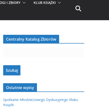
OGI I ZBIORY
KLUB KSIĄŻKI
Centralny Katalog Zbiorów
Ostatnie wpisy
Spotkanie Młodzieżowego Dyskusyjnego Klubu
Książki