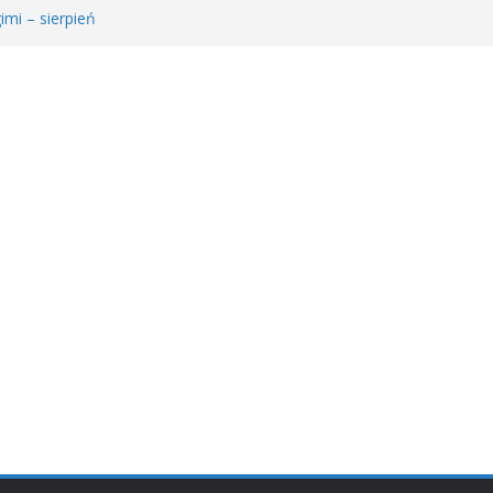
imi – sierpień
e Młodzieżowego Dyskusyjnego Klubu Książki
𝐫𝐚𝐰𝐚 𝐝𝐥𝐚 𝐒𝐚𝐫𝐲!
ie MDKK
ł𝐚 𝐤𝐬𝐢ąż𝐤𝐚 – 𝐰𝐢𝐞𝐥𝐤𝐢 𝐜𝐳ł𝐨𝐰𝐢𝐞𝐤” 𝐧𝐢𝐞 𝐳𝐰𝐚𝐥𝐧𝐢𝐚 𝐭𝐞𝐦𝐩𝐚!