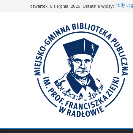
Przejdź
Ostatnie wpisy:
Kody Leg
czwartek, 6 sierpnia, 2026
do
Spotkani
𝐖𝐢𝐞𝐥𝐤𝐢𝐞 𝐛
treści
Spotkan
𝐀𝐤𝐜𝐣𝐚 „𝐌𝐚