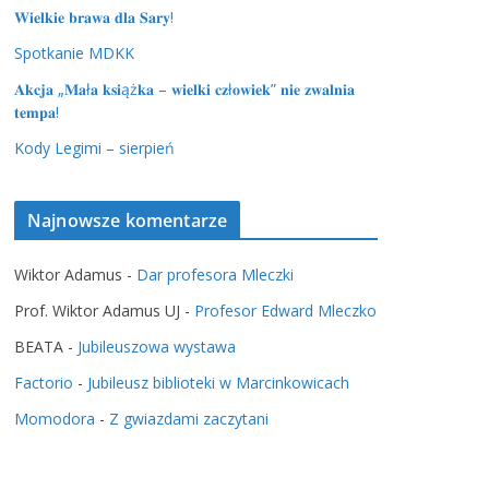
𝐖𝐢𝐞𝐥𝐤𝐢𝐞 𝐛𝐫𝐚𝐰𝐚 𝐝𝐥𝐚 𝐒𝐚𝐫𝐲!
Spotkanie MDKK
𝐀𝐤𝐜𝐣𝐚 „𝐌𝐚ł𝐚 𝐤𝐬𝐢ąż𝐤𝐚 – 𝐰𝐢𝐞𝐥𝐤𝐢 𝐜𝐳ł𝐨𝐰𝐢𝐞𝐤” 𝐧𝐢𝐞 𝐳𝐰𝐚𝐥𝐧𝐢𝐚
𝐭𝐞𝐦𝐩𝐚!
Kody Legimi – sierpień
Najnowsze komentarze
Wiktor Adamus
-
Dar profesora Mleczki
Prof. Wiktor Adamus UJ
-
Profesor Edward Mleczko
BEATA
-
Jubileuszowa wystawa
Factorio
-
Jubileusz biblioteki w Marcinkowicach
Momodora
-
Z gwiazdami zaczytani