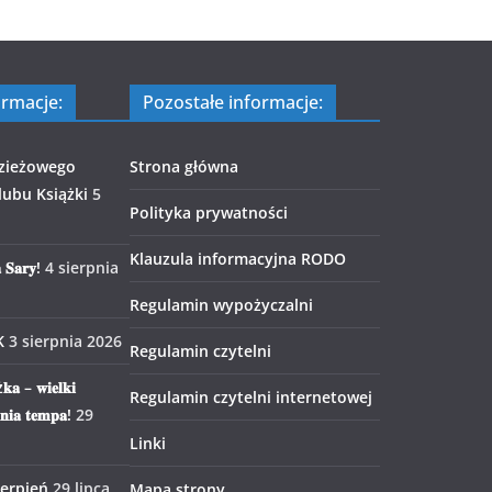
ormacje:
Pozostałe informacje:
zieżowego
Strona główna
ubu Książki
5
Polityka prywatności
Klauzula informacyjna RODO
 𝐒𝐚𝐫𝐲!
4 sierpnia
Regulamin wypożyczalni
K
3 sierpnia 2026
Regulamin czytelni
𝐤𝐚 – 𝐰𝐢𝐞𝐥𝐤𝐢
Regulamin czytelni internetowej
𝐧𝐢𝐚 𝐭𝐞𝐦𝐩𝐚!
29
Linki
ierpień
29 lipca
Mapa strony