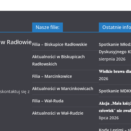
Nasze filie:
Ostatnie inf
 w Radłowie
Filia – Biskupice Radłowskie
Spotkanie Młod
Dyskusyjnego Kl
Aktualności w Biskupicach
sierpnia 2026
Radłowskich
𝐖𝐢𝐞𝐥𝐤𝐢𝐞 𝐛𝐫𝐚𝐰𝐚 𝐝𝐥
Filia – Marcinkowice
2026
Aktualności w Marcinkowicach
Spotkanie MDK
 skontaktuj się z
Filia – Wał-Ruda
𝐀𝐤𝐜𝐣𝐚 „𝐌𝐚ł𝐚 𝐤𝐬𝐢ąż
𝐜𝐳ł𝐨𝐰𝐢𝐞𝐤” 𝐧𝐢𝐞 𝐳𝐰𝐚
Aktualności w Wał-Rudzie
lipca 2026
Kody Legimi – s