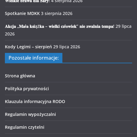
𝐖𝐢𝐞𝐥𝐤𝐢𝐞 𝐛𝐫𝐚𝐰𝐚 𝐝𝐥𝐚 𝐒𝐚𝐫𝐲!
4 sierpnia 2026
Spotkanie MDKK
3 sierpnia 2026
𝐀𝐤𝐜𝐣𝐚 „𝐌𝐚ł𝐚 𝐤𝐬𝐢ąż𝐤𝐚 – 𝐰𝐢𝐞𝐥𝐤𝐢 𝐜𝐳ł𝐨𝐰𝐢𝐞𝐤” 𝐧𝐢𝐞 𝐳𝐰𝐚𝐥𝐧𝐢𝐚 𝐭𝐞𝐦𝐩𝐚!
29 lipca
2026
Kody Legimi – sierpień
29 lipca 2026
Pozostałe informacje:
Strona główna
Polityka prywatności
Klauzula informacyjna RODO
Regulamin wypożyczalni
Regulamin czytelni