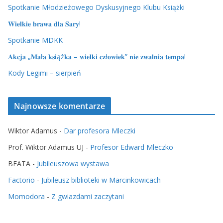
Spotkanie Młodzieżowego Dyskusyjnego Klubu Książki
𝐖𝐢𝐞𝐥𝐤𝐢𝐞 𝐛𝐫𝐚𝐰𝐚 𝐝𝐥𝐚 𝐒𝐚𝐫𝐲!
Spotkanie MDKK
𝐀𝐤𝐜𝐣𝐚 „𝐌𝐚ł𝐚 𝐤𝐬𝐢ąż𝐤𝐚 – 𝐰𝐢𝐞𝐥𝐤𝐢 𝐜𝐳ł𝐨𝐰𝐢𝐞𝐤” 𝐧𝐢𝐞 𝐳𝐰𝐚𝐥𝐧𝐢𝐚 𝐭𝐞𝐦𝐩𝐚!
Kody Legimi – sierpień
Najnowsze komentarze
Wiktor Adamus
-
Dar profesora Mleczki
Prof. Wiktor Adamus UJ
-
Profesor Edward Mleczko
BEATA
-
Jubileuszowa wystawa
Factorio
-
Jubileusz biblioteki w Marcinkowicach
Momodora
-
Z gwiazdami zaczytani