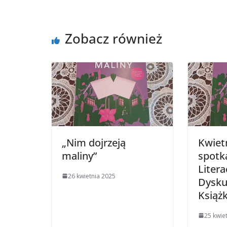
Zobacz również
„Nim dojrzeją
Kwiet
maliny”
spotk
Litera
26 kwietnia 2025
Dysku
Książk
25 kwie