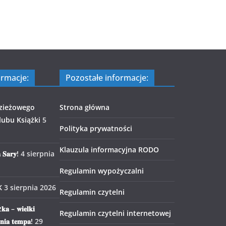
ormacje:
Pozostałe informacje:
zieżowego
Strona główna
ubu Książki
5
Polityka prywatności
Klauzula informacyjna RODO
 𝐒𝐚𝐫𝐲!
4 sierpnia
Regulamin wypożyczalni
K
3 sierpnia 2026
Regulamin czytelni
𝐤𝐚 – 𝐰𝐢𝐞𝐥𝐤𝐢
Regulamin czytelni internetowej
𝐧𝐢𝐚 𝐭𝐞𝐦𝐩𝐚!
29