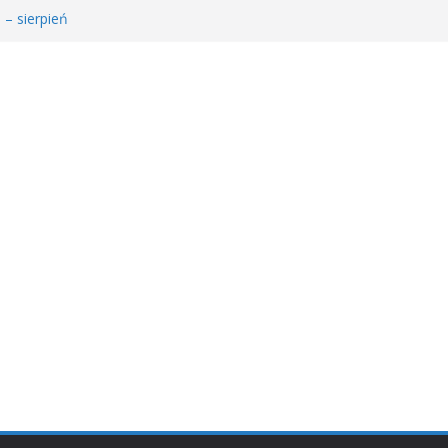
 – sierpień
łodzieżowego Dyskusyjnego Klubu Książki
𝐚 𝐝𝐥𝐚 𝐒𝐚𝐫𝐲!
MDKK
𝐬𝐢ąż𝐤𝐚 – 𝐰𝐢𝐞𝐥𝐤𝐢 𝐜𝐳ł𝐨𝐰𝐢𝐞𝐤” 𝐧𝐢𝐞 𝐳𝐰𝐚𝐥𝐧𝐢𝐚 𝐭𝐞𝐦𝐩𝐚!