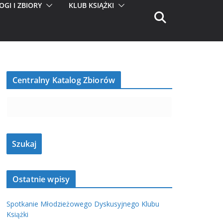
OGI I ZBIORY
KLUB KSIĄŻKI
Centralny Katalog Zbiorów
Ostatnie wpisy
Spotkanie Młodzieżowego Dyskusyjnego Klubu
Książki