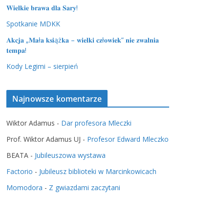
𝐖𝐢𝐞𝐥𝐤𝐢𝐞 𝐛𝐫𝐚𝐰𝐚 𝐝𝐥𝐚 𝐒𝐚𝐫𝐲!
Spotkanie MDKK
𝐀𝐤𝐜𝐣𝐚 „𝐌𝐚ł𝐚 𝐤𝐬𝐢ąż𝐤𝐚 – 𝐰𝐢𝐞𝐥𝐤𝐢 𝐜𝐳ł𝐨𝐰𝐢𝐞𝐤” 𝐧𝐢𝐞 𝐳𝐰𝐚𝐥𝐧𝐢𝐚
𝐭𝐞𝐦𝐩𝐚!
Kody Legimi – sierpień
Najnowsze komentarze
Wiktor Adamus
-
Dar profesora Mleczki
Prof. Wiktor Adamus UJ
-
Profesor Edward Mleczko
BEATA
-
Jubileuszowa wystawa
Factorio
-
Jubileusz biblioteki w Marcinkowicach
Momodora
-
Z gwiazdami zaczytani