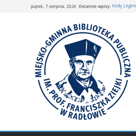
Przejdź
Ostatnie wpisy:
Kody Legimi
piątek, 7 sierpnia, 2026
do
Spotkanie M
𝐖𝐢𝐞𝐥𝐤𝐢𝐞 𝐛𝐫𝐚
treści
Spotkanie 
𝐀𝐤𝐜𝐣𝐚 „𝐌𝐚ł𝐚 