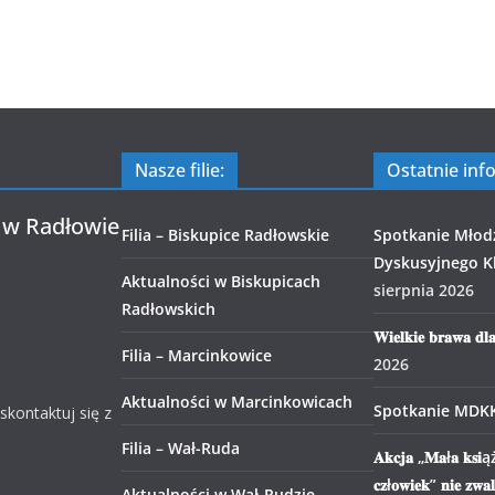
Nasze filie:
Ostatnie inf
 w Radłowie
Filia – Biskupice Radłowskie
Spotkanie Młod
Dyskusyjnego Kl
Aktualności w Biskupicach
sierpnia 2026
Radłowskich
𝐖𝐢𝐞𝐥𝐤𝐢𝐞 𝐛𝐫𝐚𝐰𝐚 𝐝𝐥
Filia – Marcinkowice
2026
Aktualności w Marcinkowicach
Spotkanie MDK
 skontaktuj się z
Filia – Wał-Ruda
𝐀𝐤𝐜𝐣𝐚 „𝐌𝐚ł𝐚 𝐤𝐬𝐢ąż
𝐜𝐳ł𝐨𝐰𝐢𝐞𝐤” 𝐧𝐢𝐞 𝐳𝐰𝐚
Aktualności w Wał-Rudzie