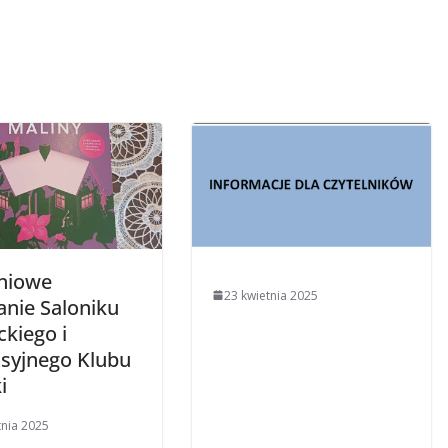
niowe
23 kwietnia 2025
anie Saloniku
ckiego i
syjnego Klubu
i
tnia 2025