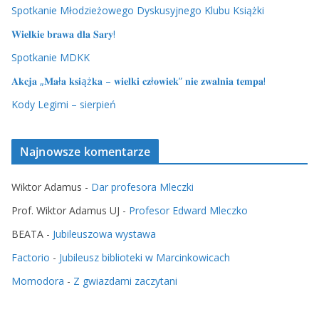
Spotkanie Młodzieżowego Dyskusyjnego Klubu Książki
𝐖𝐢𝐞𝐥𝐤𝐢𝐞 𝐛𝐫𝐚𝐰𝐚 𝐝𝐥𝐚 𝐒𝐚𝐫𝐲!
Spotkanie MDKK
𝐀𝐤𝐜𝐣𝐚 „𝐌𝐚ł𝐚 𝐤𝐬𝐢ąż𝐤𝐚 – 𝐰𝐢𝐞𝐥𝐤𝐢 𝐜𝐳ł𝐨𝐰𝐢𝐞𝐤” 𝐧𝐢𝐞 𝐳𝐰𝐚𝐥𝐧𝐢𝐚 𝐭𝐞𝐦𝐩𝐚!
Kody Legimi – sierpień
Najnowsze komentarze
Wiktor Adamus
-
Dar profesora Mleczki
Prof. Wiktor Adamus UJ
-
Profesor Edward Mleczko
BEATA
-
Jubileuszowa wystawa
Factorio
-
Jubileusz biblioteki w Marcinkowicach
Momodora
-
Z gwiazdami zaczytani