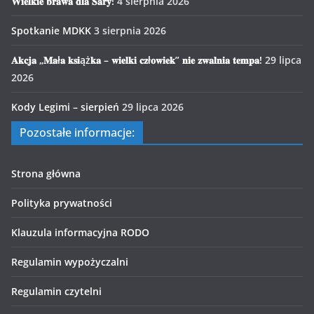
𝐖𝐢𝐞𝐥𝐤𝐢𝐞 𝐛𝐫𝐚𝐰𝐚 𝐝𝐥𝐚 𝐒𝐚𝐫𝐲!
4 sierpnia 2026
Spotkanie MDKK
3 sierpnia 2026
𝐀𝐤𝐜𝐣𝐚 „𝐌𝐚ł𝐚 𝐤𝐬𝐢ąż𝐤𝐚 – 𝐰𝐢𝐞𝐥𝐤𝐢 𝐜𝐳ł𝐨𝐰𝐢𝐞𝐤” 𝐧𝐢𝐞 𝐳𝐰𝐚𝐥𝐧𝐢𝐚 𝐭𝐞𝐦𝐩𝐚!
29 lipca
2026
Kody Legimi – sierpień
29 lipca 2026
Pozostałe informacje:
Strona główna
Polityka prywatności
Klauzula informacyjna RODO
Regulamin wypożyczalni
Regulamin czytelni