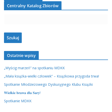
Centralny Katalog Zbiorów
Ostatnie wpisy
„Wyścig marzeń” na spotkaniu MDKK
„Mała książka-wielki człowiek” – Książkowa przygoda trwa!
Spotkanie Młodzieżowego Dyskusyjnego Klubu Książki
𝐖𝐢𝐞𝐥𝐤𝐢𝐞 𝐛𝐫𝐚𝐰𝐚 𝐝𝐥𝐚 𝐒𝐚𝐫𝐲!
Spotkanie MDKK