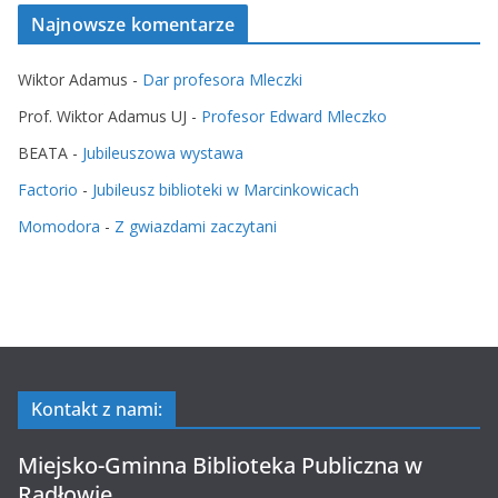
Najnowsze komentarze
Wiktor Adamus
-
Dar profesora Mleczki
Prof. Wiktor Adamus UJ
-
Profesor Edward Mleczko
BEATA
-
Jubileuszowa wystawa
Factorio
-
Jubileusz biblioteki w Marcinkowicach
Momodora
-
Z gwiazdami zaczytani
Kontakt z nami:
Miejsko-Gminna Biblioteka Publiczna w
Radłowie