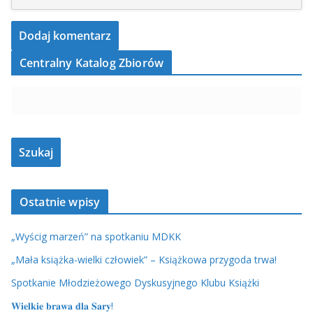
Centralny Katalog Zbiorów
Ostatnie wpisy
„Wyścig marzeń” na spotkaniu MDKK
„Mała książka-wielki człowiek” – Książkowa przygoda trwa!
Spotkanie Młodzieżowego Dyskusyjnego Klubu Książki
𝐖𝐢𝐞𝐥𝐤𝐢𝐞 𝐛𝐫𝐚𝐰𝐚 𝐝𝐥𝐚 𝐒𝐚𝐫𝐲!