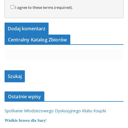
I agree to these terms (required).
Centralny Katalog Zbiorów
Ostatnie wpisy
Spotkanie Młodzieżowego Dyskusyjnego Klubu Książki
𝐖𝐢𝐞𝐥𝐤𝐢𝐞 𝐛𝐫𝐚𝐰𝐚 𝐝𝐥𝐚 𝐒𝐚𝐫𝐲!