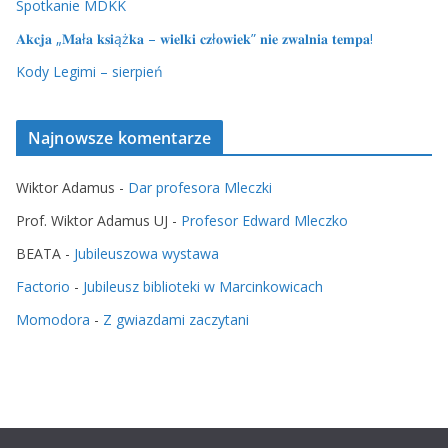
Spotkanie MDKK
𝐀𝐤𝐜𝐣𝐚 „𝐌𝐚ł𝐚 𝐤𝐬𝐢ąż𝐤𝐚 – 𝐰𝐢𝐞𝐥𝐤𝐢 𝐜𝐳ł𝐨𝐰𝐢𝐞𝐤” 𝐧𝐢𝐞 𝐳𝐰𝐚𝐥𝐧𝐢𝐚 𝐭𝐞𝐦𝐩𝐚!
Kody Legimi – sierpień
Najnowsze komentarze
Wiktor Adamus
-
Dar profesora Mleczki
Prof. Wiktor Adamus UJ
-
Profesor Edward Mleczko
BEATA
-
Jubileuszowa wystawa
Factorio
-
Jubileusz biblioteki w Marcinkowicach
Momodora
-
Z gwiazdami zaczytani