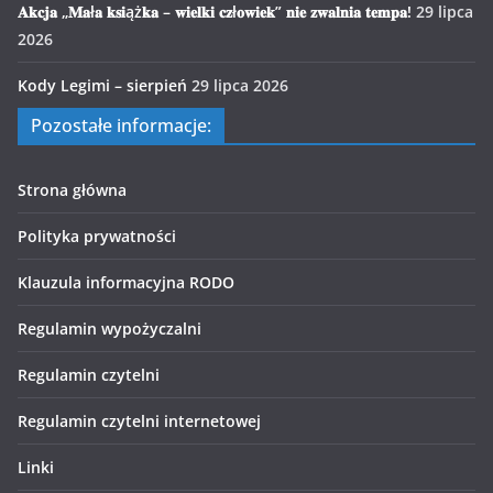
𝐀𝐤𝐜𝐣𝐚 „𝐌𝐚ł𝐚 𝐤𝐬𝐢ąż𝐤𝐚 – 𝐰𝐢𝐞𝐥𝐤𝐢 𝐜𝐳ł𝐨𝐰𝐢𝐞𝐤” 𝐧𝐢𝐞 𝐳𝐰𝐚𝐥𝐧𝐢𝐚 𝐭𝐞𝐦𝐩𝐚!
29 lipca
2026
Kody Legimi – sierpień
29 lipca 2026
Pozostałe informacje:
Strona główna
Polityka prywatności
Klauzula informacyjna RODO
Regulamin wypożyczalni
Regulamin czytelni
Regulamin czytelni internetowej
Linki