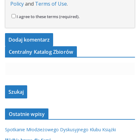
Policy
and
Terms of Use
.
I agree to these terms (required).
Centralny Katalog Zbiorów
Ostatnie wpisy
Spotkanie Młodzieżowego Dyskusyjnego Klubu Książki
𝐖𝐢𝐞𝐥𝐤𝐢𝐞 𝐛𝐫𝐚𝐰𝐚 𝐝𝐥𝐚 𝐒𝐚𝐫𝐲!