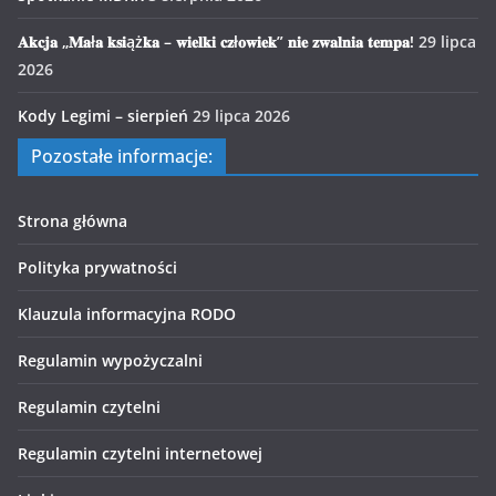
𝐀𝐤𝐜𝐣𝐚 „𝐌𝐚ł𝐚 𝐤𝐬𝐢ąż𝐤𝐚 – 𝐰𝐢𝐞𝐥𝐤𝐢 𝐜𝐳ł𝐨𝐰𝐢𝐞𝐤” 𝐧𝐢𝐞 𝐳𝐰𝐚𝐥𝐧𝐢𝐚 𝐭𝐞𝐦𝐩𝐚!
29 lipca
2026
Kody Legimi – sierpień
29 lipca 2026
Pozostałe informacje:
Strona główna
Polityka prywatności
Klauzula informacyjna RODO
Regulamin wypożyczalni
Regulamin czytelni
Regulamin czytelni internetowej