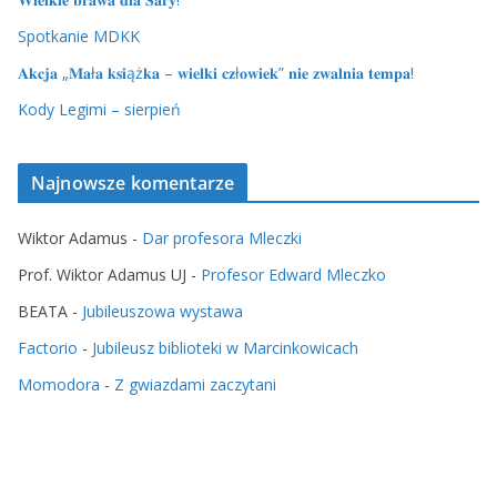
Spotkanie MDKK
𝐀𝐤𝐜𝐣𝐚 „𝐌𝐚ł𝐚 𝐤𝐬𝐢ąż𝐤𝐚 – 𝐰𝐢𝐞𝐥𝐤𝐢 𝐜𝐳ł𝐨𝐰𝐢𝐞𝐤” 𝐧𝐢𝐞 𝐳𝐰𝐚𝐥𝐧𝐢𝐚 𝐭𝐞𝐦𝐩𝐚!
Kody Legimi – sierpień
Najnowsze komentarze
Wiktor Adamus
-
Dar profesora Mleczki
Prof. Wiktor Adamus UJ
-
Profesor Edward Mleczko
BEATA
-
Jubileuszowa wystawa
Factorio
-
Jubileusz biblioteki w Marcinkowicach
Momodora
-
Z gwiazdami zaczytani