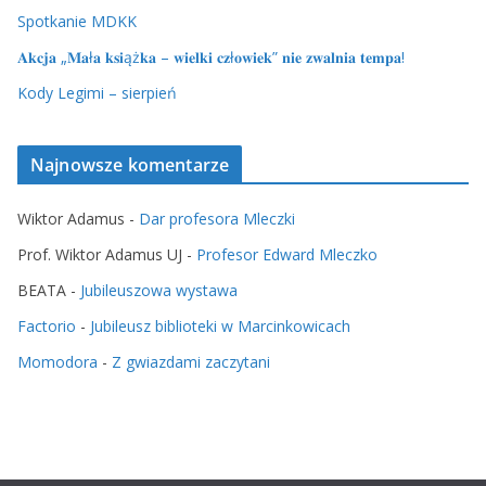
Spotkanie MDKK
𝐀𝐤𝐜𝐣𝐚 „𝐌𝐚ł𝐚 𝐤𝐬𝐢ąż𝐤𝐚 – 𝐰𝐢𝐞𝐥𝐤𝐢 𝐜𝐳ł𝐨𝐰𝐢𝐞𝐤” 𝐧𝐢𝐞 𝐳𝐰𝐚𝐥𝐧𝐢𝐚 𝐭𝐞𝐦𝐩𝐚!
Kody Legimi – sierpień
Najnowsze komentarze
Wiktor Adamus
-
Dar profesora Mleczki
Prof. Wiktor Adamus UJ
-
Profesor Edward Mleczko
BEATA
-
Jubileuszowa wystawa
Factorio
-
Jubileusz biblioteki w Marcinkowicach
Momodora
-
Z gwiazdami zaczytani