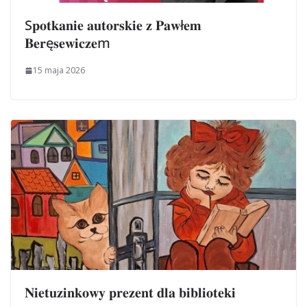
S𝐩𝐨𝐭𝐤𝐚𝐧𝐢𝐞 𝐚𝐮𝐭𝐨𝐫𝐬𝐤𝐢𝐞 𝐳 𝐏𝐚𝐰ł𝐞𝐦
𝐁𝐞𝐫ę𝐬𝐞𝐰𝐢𝐜𝐳𝐞m
15 maja 2026
𝐍𝐢𝐞𝐭𝐮𝐳𝐢𝐧𝐤𝐨𝐰𝐲 𝐩𝐫𝐞𝐳𝐞𝐧𝐭 𝐝𝐥𝐚 𝐛𝐢𝐛𝐥𝐢𝐨𝐭𝐞𝐤𝐢