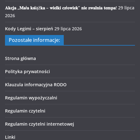
𝐀𝐤𝐜𝐣𝐚 „𝐌𝐚ł𝐚 𝐤𝐬𝐢ąż𝐤𝐚 – 𝐰𝐢𝐞𝐥𝐤𝐢 𝐜𝐳ł𝐨𝐰𝐢𝐞𝐤” 𝐧𝐢𝐞 𝐳𝐰𝐚𝐥𝐧𝐢𝐚 𝐭𝐞𝐦𝐩𝐚!
29 lipca
2026
Kody Legimi – sierpień
29 lipca 2026
Pozostałe informacje:
Strona główna
Polityka prywatności
Klauzula informacyjna RODO
Regulamin wypożyczalni
Regulamin czytelni
Regulamin czytelni internetowej
Linki