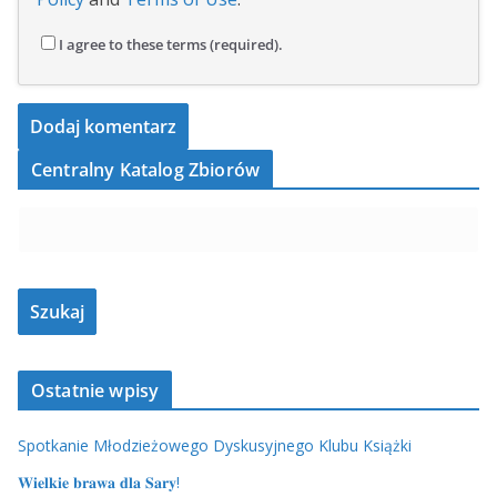
I agree to these terms (required).
Centralny Katalog Zbiorów
Ostatnie wpisy
Spotkanie Młodzieżowego Dyskusyjnego Klubu Książki
𝐖𝐢𝐞𝐥𝐤𝐢𝐞 𝐛𝐫𝐚𝐰𝐚 𝐝𝐥𝐚 𝐒𝐚𝐫𝐲!