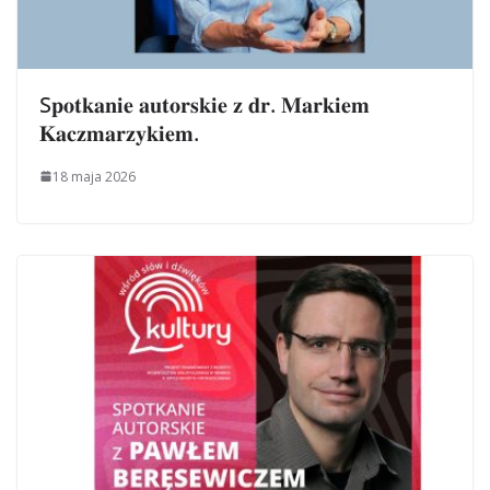
S𝐩𝐨𝐭𝐤𝐚𝐧𝐢𝐞 𝐚𝐮𝐭𝐨𝐫𝐬𝐤𝐢𝐞 𝐳 𝐝𝐫. 𝐌𝐚𝐫𝐤𝐢𝐞𝐦
𝐊𝐚𝐜𝐳𝐦𝐚𝐫𝐳𝐲𝐤𝐢𝐞𝐦.
18 maja 2026