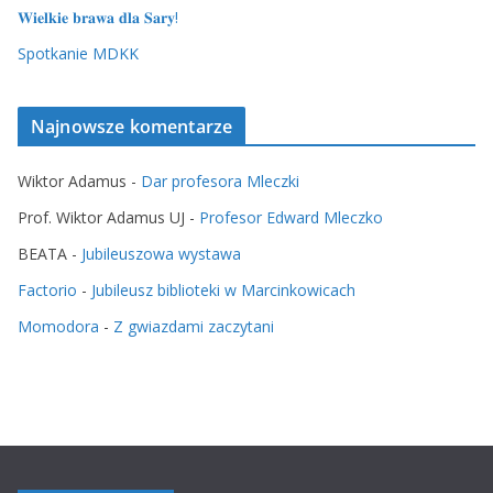
𝐖𝐢𝐞𝐥𝐤𝐢𝐞 𝐛𝐫𝐚𝐰𝐚 𝐝𝐥𝐚 𝐒𝐚𝐫𝐲!
Spotkanie MDKK
Najnowsze komentarze
Wiktor Adamus
-
Dar profesora Mleczki
Prof. Wiktor Adamus UJ
-
Profesor Edward Mleczko
BEATA
-
Jubileuszowa wystawa
Factorio
-
Jubileusz biblioteki w Marcinkowicach
Momodora
-
Z gwiazdami zaczytani