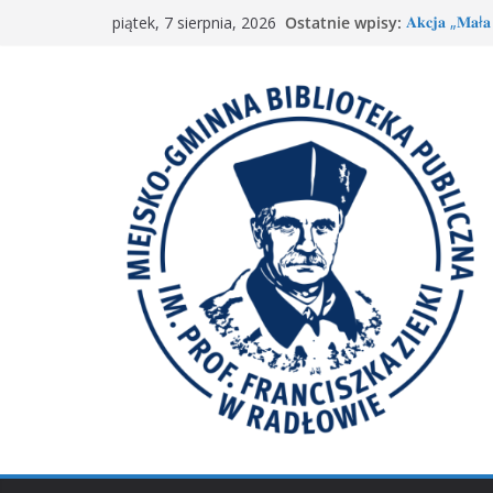
Przejdź
Ostatnie wpisy:
𝐀𝐤𝐜𝐣𝐚 „𝐌𝐚ł𝐚 
piątek, 7 sierpnia, 2026
do
„Mała książ
Spotkanie M
treści
𝐖𝐢𝐞𝐥𝐤𝐢𝐞 𝐛𝐫𝐚
Spotkanie 