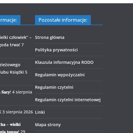
ormacje:
Pozostałe informacje:
elki człowiek” –
Strona główna
goda trwa!
7
Polityka prywatności
Klauzula informacyjna RODO
zieżowego
ubu Książki
5
Regulamin wypożyczalni
Regulamin czytelni
 𝐒𝐚𝐫𝐲!
4 sierpnia
Regulamin czytelni internetowej
K
3 sierpnia 2026
Linki
𝐤𝐚 – 𝐰𝐢𝐞𝐥𝐤𝐢
Mapa strony
𝐧𝐢𝐚 𝐭𝐞𝐦𝐩𝐚!
29