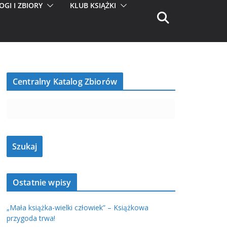
OGI I ZBIORY
KLUB KSIĄŻKI
Centralny Katalog Zbiorów
Ostatnie wpisy
„Mała książka-wielki człowiek” – Książkowa
przygoda trwa!