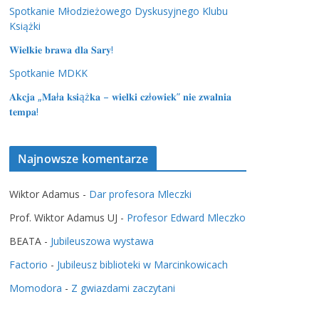
Spotkanie Młodzieżowego Dyskusyjnego Klubu
Książki
𝐖𝐢𝐞𝐥𝐤𝐢𝐞 𝐛𝐫𝐚𝐰𝐚 𝐝𝐥𝐚 𝐒𝐚𝐫𝐲!
Spotkanie MDKK
𝐀𝐤𝐜𝐣𝐚 „𝐌𝐚ł𝐚 𝐤𝐬𝐢ąż𝐤𝐚 – 𝐰𝐢𝐞𝐥𝐤𝐢 𝐜𝐳ł𝐨𝐰𝐢𝐞𝐤” 𝐧𝐢𝐞 𝐳𝐰𝐚𝐥𝐧𝐢𝐚
𝐭𝐞𝐦𝐩𝐚!
Najnowsze komentarze
Wiktor Adamus
-
Dar profesora Mleczki
Prof. Wiktor Adamus UJ
-
Profesor Edward Mleczko
BEATA
-
Jubileuszowa wystawa
Factorio
-
Jubileusz biblioteki w Marcinkowicach
Momodora
-
Z gwiazdami zaczytani