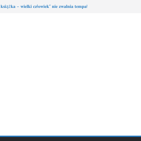
𝐬𝐢ąż𝐤𝐚 – 𝐰𝐢𝐞𝐥𝐤𝐢 𝐜𝐳ł𝐨𝐰𝐢𝐞𝐤” 𝐧𝐢𝐞 𝐳𝐰𝐚𝐥𝐧𝐢𝐚 𝐭𝐞𝐦𝐩𝐚!
ka-wielki człowiek” – Książkowa przygoda trwa!
łodzieżowego Dyskusyjnego Klubu Książki
𝐚 𝐝𝐥𝐚 𝐒𝐚𝐫𝐲!
MDKK