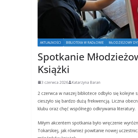
AKTUALNOŚCI
BIBLIOTEKA W RADŁOWIE
MŁODZIEŻOWY DYSK
Spotkanie Młodzieżo
Książki
3 czerwca 2026
Katarzyna Baran
2 czerwca w naszej bibliotece odbyło się kolejne
cieszyło się bardzo dużą frekwencją. Liczna obecn
klubu oraz chęć wspólnego odkrywania literatury.
Miłym akcentem spotkania było wręczenie wyróżnie
Tokarskiej, jak również powitanie nowej uczestnic