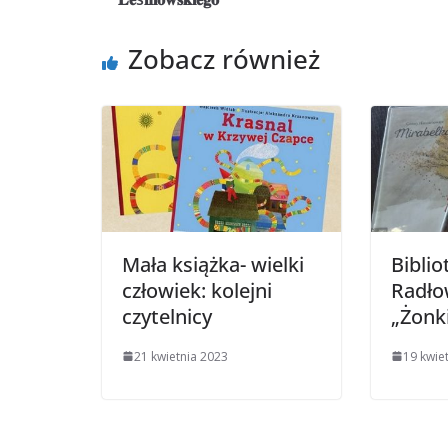
Zobacz również
Mała książka- wielki
Biblio
człowiek: kolejni
Radło
czytelnicy
„Żo
21 kwietnia 2023
19 kwie