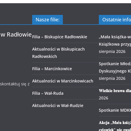
Nasze filie:
Ostatnie inf
 w Radłowie
Filia – Biskupice Radłowskie
„Mała książka-wi
Książkowa przy
Aktualności w Biskupicach
sierpnia 2026
Radłowskich
Spotkanie Młod
Filia – Marcinkowice
Dyskusyjnego Kl
sierpnia 2026
Aktualności w Marcinkowicach
 skontaktuj się z
𝐖𝐢𝐞𝐥𝐤𝐢𝐞 𝐛𝐫𝐚𝐰𝐚 𝐝𝐥
Filia – Wał-Ruda
2026
Aktualności w Wał-Rudzie
Spotkanie MDK
𝐀𝐤𝐜𝐣𝐚 „𝐌𝐚ł𝐚 𝐤𝐬𝐢ąż
𝐜𝐳ł𝐨𝐰𝐢𝐞𝐤” 𝐧𝐢𝐞 𝐳𝐰𝐚