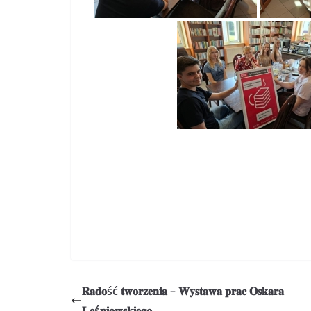
𝐑𝐚𝐝𝐨ść 𝐭𝐰𝐨𝐫𝐳𝐞𝐧𝐢𝐚 – 𝐖𝐲𝐬𝐭𝐚𝐰𝐚 𝐩𝐫𝐚𝐜 𝐎𝐬𝐤𝐚𝐫𝐚
𝐋𝐞ś𝐧𝐢𝐨𝐰𝐬𝐤𝐢𝐞𝐠𝐨