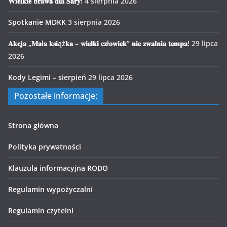
𝐖𝐢𝐞𝐥𝐤𝐢𝐞 𝐛𝐫𝐚𝐰𝐚 𝐝𝐥𝐚 𝐒𝐚𝐫𝐲!
4 sierpnia 2026
Spotkanie MDKK
3 sierpnia 2026
𝐀𝐤𝐜𝐣𝐚 „𝐌𝐚ł𝐚 𝐤𝐬𝐢ąż𝐤𝐚 – 𝐰𝐢𝐞𝐥𝐤𝐢 𝐜𝐳ł𝐨𝐰𝐢𝐞𝐤” 𝐧𝐢𝐞 𝐳𝐰𝐚𝐥𝐧𝐢𝐚 𝐭𝐞𝐦𝐩𝐚!
29 lipca
2026
Kody Legimi – sierpień
29 lipca 2026
Pozostałe informacje:
Strona główna
Polityka prywatności
Klauzula informacyjna RODO
Regulamin wypożyczalni
Regulamin czytelni