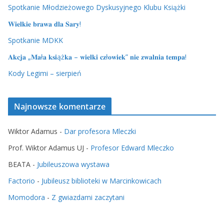
Spotkanie Młodzieżowego Dyskusyjnego Klubu Książki
𝐖𝐢𝐞𝐥𝐤𝐢𝐞 𝐛𝐫𝐚𝐰𝐚 𝐝𝐥𝐚 𝐒𝐚𝐫𝐲!
Spotkanie MDKK
𝐀𝐤𝐜𝐣𝐚 „𝐌𝐚ł𝐚 𝐤𝐬𝐢ąż𝐤𝐚 – 𝐰𝐢𝐞𝐥𝐤𝐢 𝐜𝐳ł𝐨𝐰𝐢𝐞𝐤” 𝐧𝐢𝐞 𝐳𝐰𝐚𝐥𝐧𝐢𝐚 𝐭𝐞𝐦𝐩𝐚!
Kody Legimi – sierpień
Najnowsze komentarze
Wiktor Adamus
-
Dar profesora Mleczki
Prof. Wiktor Adamus UJ
-
Profesor Edward Mleczko
BEATA
-
Jubileuszowa wystawa
Factorio
-
Jubileusz biblioteki w Marcinkowicach
Momodora
-
Z gwiazdami zaczytani